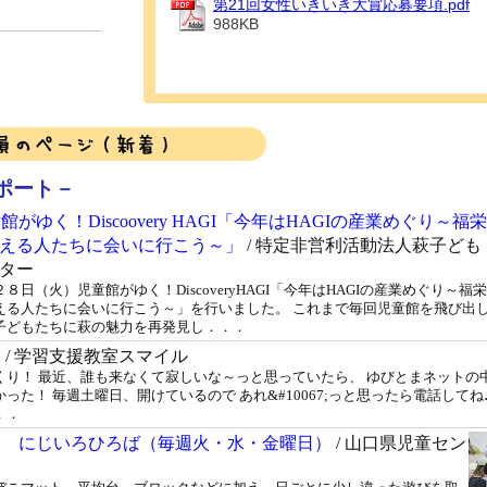
第21回女性いきいき大賞応募要項.pdf
988KB
ポート－
館がゆく！Discoovery HAGI「今年はHAGIの産業めぐり～福栄
える人たちに会いに行こう～」
/ 特定非営利活動法人萩子ども
ター
８日（火）児童館がゆく！DiscoveryHAGI「今年はHAGIの産業めぐり～福栄
える人たちに会いに行こう～」を行いました。 これまで毎回児童館を飛び出
子どもたちに萩の魅力を再発見し．．．
！
/ 学習支援教室スマイル
くり！ 最近、誰も来なくて寂しいな～っと思っていたら、 ゆびとまネットの
かった！ 毎週土曜日、開けているので あれ&#10067;っと思ったら電話してね♪
．．
月 にじいろひろば（毎週火・水・金曜日）
/ 山口県児童セン