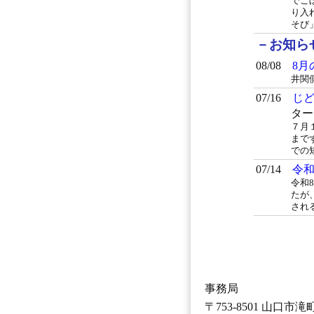
でこ
り入
そび
－お知ら
08/08
8月
井関
07/16
じ
ター
７月
まで
での
07/14
令
令和
たが
され
事務局
〒753-8501 山口市