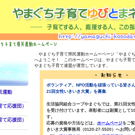
やまぐち子育て県民運動ホームーページ「やまぐち
へようこそ！ このホームページは、やまぐち子育
やまぐち子育て連盟が運営しています。
ボランティア、NPO活動を頑張っている皆さ
21回女性いきいき大賞」を募集
民運動
生活協同組合コープやまぐちでは、第21回女
育て応援団）
を受け付けています。表彰者には副賞として10
す。
育て応援団）
応募の資格や方法などは、
ホームページ
をご覧
きいき大賞事務局（0120-27-5520）へお問