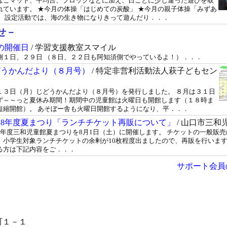
ぼこマット、平均台、ブロックなどに加え、日ごとに少し違った遊びを取
れています。 ★今月の体操「はじめての炭酸」 ★今月の親子体操「みずあ
」 設定活動では、海の生き物になりきって遊んだり．．．
せ－
の開催日
/ 学習支援教室スマイル
側１日、２９日 （８日、２２日も阿知須側でやっているよ！）．．．
どうかんだより（８月号）
/ 特定非営利活動法人萩子どもセン
１３日（月）じどうかんだより（８月号）を発行しました。 ８月は３１日
ず～～っと夏休み期間！期間中の児童館は火曜日も開館します（１８時ま
短縮開館）。 あそぼー舎も火曜日開館するようになり、平．．．
和8年度夏まつり「ランチチケット再販について」
/ 山口市三和
8年度三和児童館夏まつりを8月1日（土）に開催します。 チケットの一般販
、小学生対象ランチチケットの余剰が10枚程度出ましたので、再販を行いま
る方は下記内容をご．．．
サポート会員の
滝町１－１