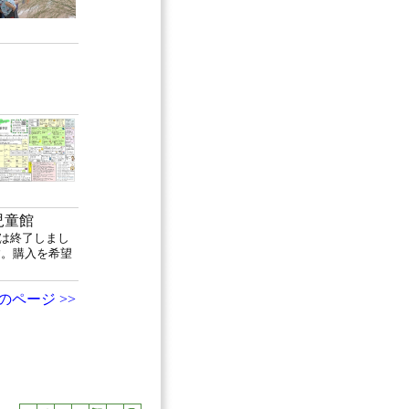
児童館
売は終了しまし
す。購入を希望
ページ >>