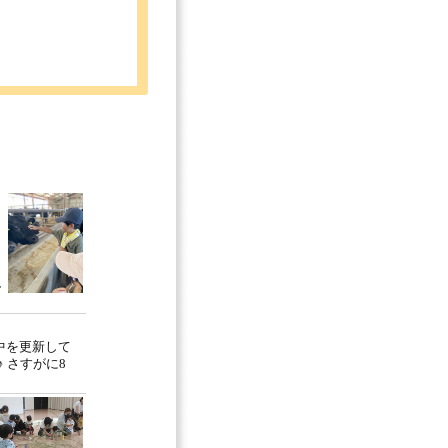
し
中を更新して
 さすがに8