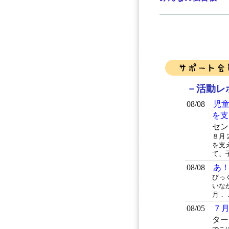
－活動レ
08/08
児童
を支
セン
８月２
を支
て、
08/08
あ
びっ
いな
月．
08/05
７
ター