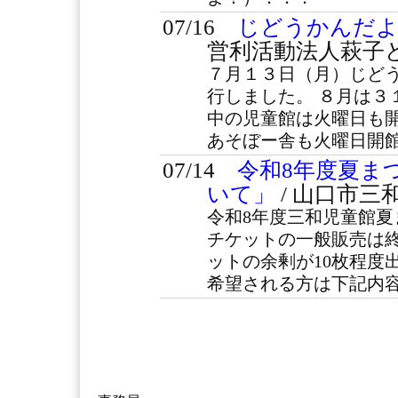
07/16
じどうかんだよ
営利活動法人萩子
７月１３日（月）じど
行しました。 ８月は３
中の児童館は火曜日も
あそぼー舎も火曜日開
07/14
令和8年度夏ま
いて」
/ 山口市三
令和8年度三和児童館夏
チケットの一般販売は
ットの余剰が10枚程度
希望される方は下記内