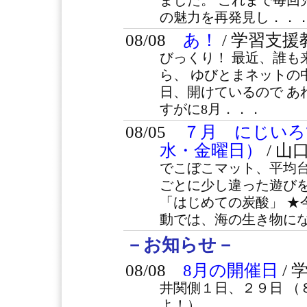
ました。 これまで毎回
の魅力を再発見し．．
08/08
あ！
/ 学習支
びっくり！ 最近、誰も
ら、 ゆびとまネットの
日、開けているので あれ&
すがに8月．．．
08/05
７月 にじいろ
水・金曜日）
/ 
でこぼこマット、平均
ごとに少し違った遊びを
「はじめての炭酸」 ★
動では、海の生き物に
－お知らせ－
08/08
8月の開催日
/
井関側１日、２９日 （
よ！）．．．