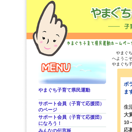
やまぐち
へようこ
やまぐち
ボ
やまぐち子育て県民運動
ま
サポート会員（子育て応援団）
生
のページ
大
サポート会員（子育て応援団）
1
になろう！
応
みんなの伝言板