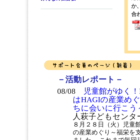
か、
合
－活動レポート－
08/08
児童館がゆく！Dis
はHAGIの産業め
ちに会いに行こう
人萩子どもセンタ
８月２８日（火）児童館がゆ
の産業めぐり～福栄を