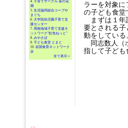
4.
子育てサークル 菜の花
ラーを対象に
畑
5.
生活協同組合コープや
の子ども食堂
まぐち
まずは１年計
6.
大学院幼児園子育て支
援センター
要とされる子
7.
周南地域子育て支援ネ
ットワーク”虹色ねっと”
動をしている
8.
みやさぽ
同志数人（ボ
9.
子ども食堂 とまと
10.
岩国食育ネットワーク
指して子ども
歩
全て表示＞