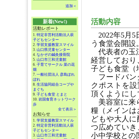
追加＜
活動内容
新着(New!)
活動レポート
2022年5月
1.
特定非営利活動法人萩
子どもセンター
う食堂会開設
2.
学習支援教室スマイル
3.
山口県児童センター
代表者の玉江
4.
なかぞの鍼灸接骨院
経営しており
5.
山口市三和児童館
6.
子育てサークル 菜の花
子ども食堂（
畑
7.
一般社団法人 彦島ぽれ
フードバンク
ぽれ
クポストを設
8.
生活協同組合コープや
まぐち
頂くようにし
9.
子ども食堂 とまと
10.
岩国食育ネットワーク
美容室に来ら
歩
糧（メインは
全て表示＞
お知らせ
どもや大人に
1.
学習支援教室スマイル
2.
特定非営利活動法人萩
つ広めていき
子どもセンター
小中学校との
3.
山口市三和児童館