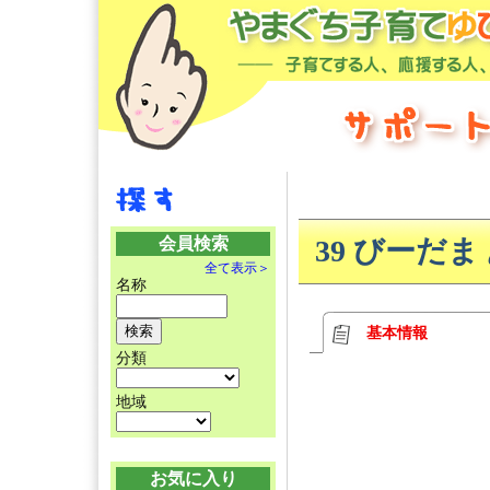
会員検索
39 びーだ
全て表示＞
名称
基本情報
分類
地域
お気に入り