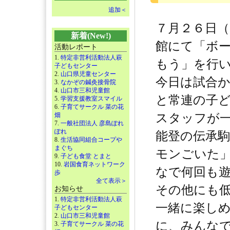
追加＜
７月２６日（
新着(New!)
館にて「ボ
活動レポート
1.
特定非営利活動法人萩
もう」を行
子どもセンター
2.
山口県児童センター
今日は試合
3.
なかぞの鍼灸接骨院
4.
山口市三和児童館
と常連の子
5.
学習支援教室スマイル
6.
子育てサークル 菜の花
畑
スタッフが
7.
一般社団法人 彦島ぽれ
ぽれ
能登の伝承
8.
生活協同組合コープや
まぐち
モンごいた
9.
子ども食堂 とまと
10.
岩国食育ネットワーク
なで何回も
歩
全て表示＞
その他にも
お知らせ
1.
特定非営利活動法人萩
一緒に楽し
子どもセンター
2.
山口市三和児童館
に、みんな
3.
子育てサークル 菜の花