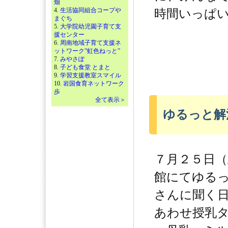
畑
4.
生活協同組合コープや
時間いっぱ
まぐち
5.
大学院幼児園子育て支
援センター
6.
周南地域子育て支援ネ
ットワーク”虹色ねっと”
7.
みやさぽ
8.
子ども食堂 とまと
9.
学習支援教室スマイル
10.
岩国食育ネットワーク
歩
全て表示＞
ゆるっと解
７月２５日（
館にてゆる
さんに聞く
あわせ授乳