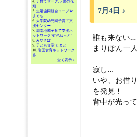
4.
子育てサークル 菜の花
畑
7月4日 ♪
5.
生活協同組合コープや
まぐち
6.
大学院幼児園子育て支
援センター
7.
周南地域子育て支援ネ
ットワーク”虹色ねっと”
誰も来ない...
8.
みやさぽ
9.
子ども食堂 とまと
まりぽん一人
10.
岩国食育ネットワーク
歩
全て表示＞
寂し...
いや、お借
を発見！
背中が光ってい