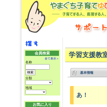
会員検索
学習支援教
全て表示＞
名称
基本情報
分類
地域
あ！
お気に入り