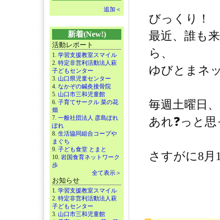
追加＜
びっくり！
最近、誰も
新着(New!)
活動レポート
ら、
1.
学習支援教室スマイル
2.
特定非営利活動法人萩
ゆびとまネ
子どもセンター
3.
山口県児童センター
4.
なかぞの鍼灸接骨院
5.
山口市三和児童館
毎週土曜日
6.
子育てサークル 菜の花
畑
7.
一般社団法人 彦島ぽれ
あれ❓っと思
ぽれ
8.
生活協同組合コープや
まぐち
9.
子ども食堂 とまと
さすがに8月
10.
岩国食育ネットワーク
歩
全て表示＞
お知らせ
1.
学習支援教室スマイル
2.
特定非営利活動法人萩
子どもセンター
3.
山口市三和児童館