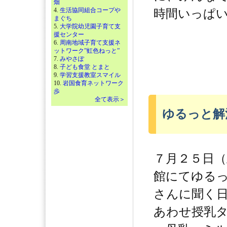
畑
4.
生活協同組合コープや
時間いっぱ
まぐち
5.
大学院幼児園子育て支
援センター
6.
周南地域子育て支援ネ
ットワーク”虹色ねっと”
7.
みやさぽ
8.
子ども食堂 とまと
9.
学習支援教室スマイル
10.
岩国食育ネットワーク
歩
全て表示＞
ゆるっと解
７月２５日（
館にてゆる
さんに聞く
あわせ授乳