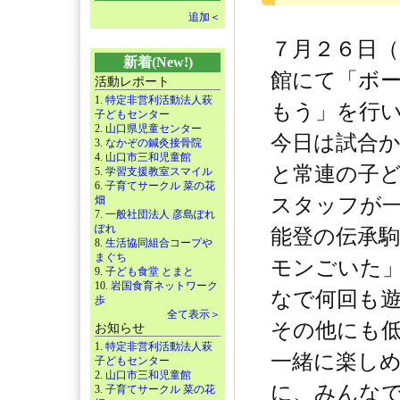
追加＜
７月２６日（
新着(New!)
館にて「ボ
活動レポート
1.
特定非営利活動法人萩
もう」を行
子どもセンター
2.
山口県児童センター
今日は試合
3.
なかぞの鍼灸接骨院
4.
山口市三和児童館
と常連の子
5.
学習支援教室スマイル
6.
子育てサークル 菜の花
畑
スタッフが
7.
一般社団法人 彦島ぽれ
ぽれ
能登の伝承
8.
生活協同組合コープや
まぐち
モンごいた
9.
子ども食堂 とまと
10.
岩国食育ネットワーク
なで何回も
歩
全て表示＞
その他にも
お知らせ
1.
特定非営利活動法人萩
一緒に楽し
子どもセンター
2.
山口市三和児童館
に、みんな
3.
子育てサークル 菜の花