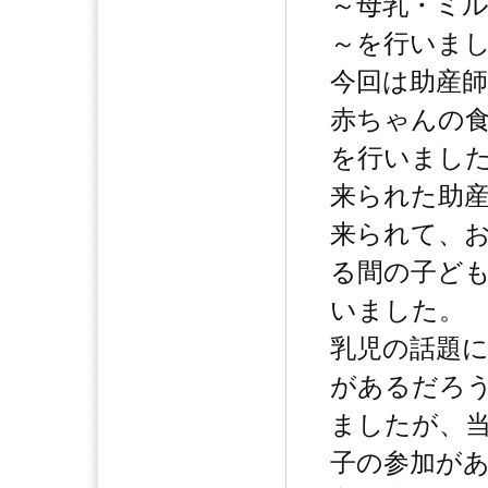
～母乳・ミ
～を行いま
今回は助産
赤ちゃんの
を行いまし
来られた助
来られて、
る間の子ど
いました。
乳児の話題
があるだろ
ましたが、
子の参加が