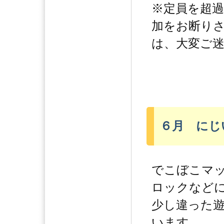
※定員を超
加をお断り
は、大変ご
６月 にじ
でこぼこマ
ロックなど
少し違った
います。