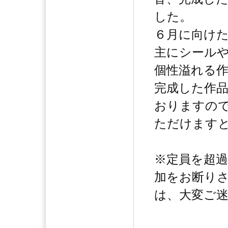
した。
６月に向け
主にシール
個性溢れる
完成した作
おりますの
ただけます
※定員を超
加をお断り
は、大変ご