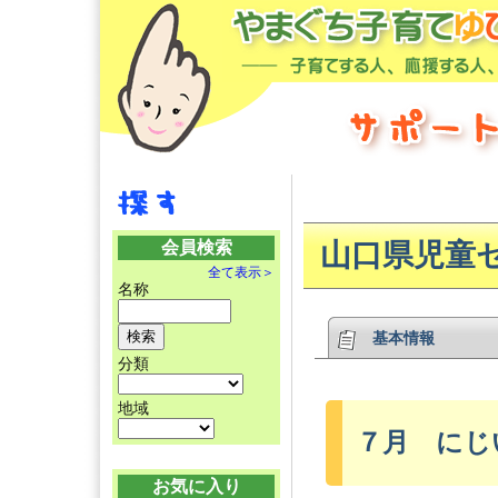
会員検索
山口県児童
全て表示＞
名称
基本情報
分類
地域
７月 にじ
お気に入り