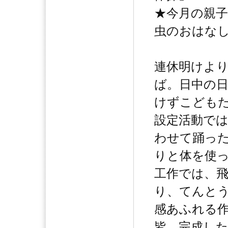
★今月の親
虫のおはな
連休明けよ
ば。日中の
けずこども
設定活動で
わせて踊っ
りと体を使
工作では、
り、てんと
感あふれる
皆、完成し