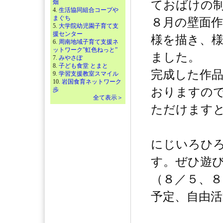
畑
ておばけの
4.
生活協同組合コープや
まぐち
８月の壁面
5.
大学院幼児園子育て支
援センター
様を描き、
6.
周南地域子育て支援ネ
ットワーク”虹色ねっと”
ました。
7.
みやさぽ
8.
子ども食堂 とまと
完成した作
9.
学習支援教室スマイル
10.
岩国食育ネットワーク
おりますの
歩
全て表示＞
ただけます
にじいろひ
す。ぜひ遊
（８／５、８
予定、自由