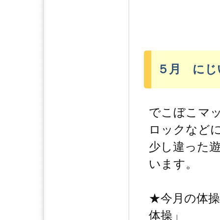
５月 にじ
でこぼこマ
ロックなど
少し違った
います。
★今月の体
体操」