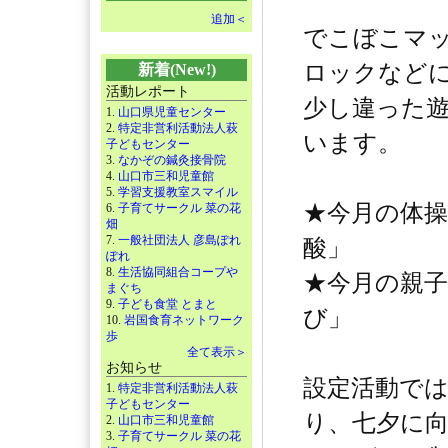
追加＜
でこぼこマ
ロックなど
新着(New!)
活動レポート
少し違った
1.
山口県児童センター
2.
特定非営利活動法人萩
います。
子どもセンター
3.
なかぞの鍼灸接骨院
4.
山口市三和児童館
5.
学習支援教室スマイル
★今月の体
6.
子育てサークル 菜の花
畑
7.
一般社団法人 彦島ぽれ
酸」
ぽれ
8.
生活協同組合コープや
★今月の親
まぐち
9.
子ども食堂 とまと
び」
10.
岩国食育ネットワーク
歩
全て表示＞
お知らせ
設定活動で
1.
特定非営利活動法人萩
子どもセンター
り、七夕に
2.
山口市三和児童館
3.
子育てサークル 菜の花