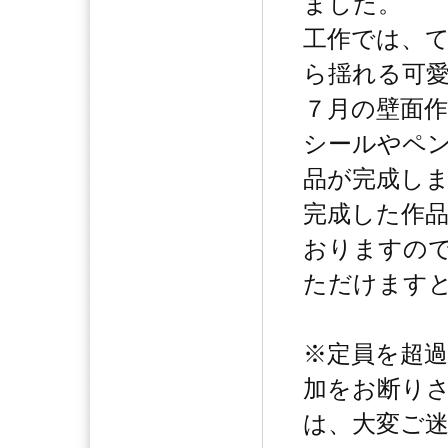
ました。
工作では、
ら揺れる可
７月の壁面
シールやペ
品が完成し
完成した作
おりますの
ただけます
※定員を超
加をお断り
は、大変ご