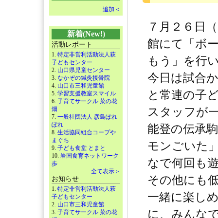
追加＜
７月２６日（
新着(New!)
館にて「ボ
活動レポート
1.
特定非営利活動法人萩
もう」を行
子どもセンター
2.
山口県児童センター
今日は試合
3.
なかぞの鍼灸接骨院
4.
山口市三和児童館
と常連の子
5.
学習支援教室スマイル
6.
子育てサークル 菜の花
畑
スタッフが
7.
一般社団法人 彦島ぽれ
ぽれ
能登の伝承
8.
生活協同組合コープや
まぐち
モンごいた
9.
子ども食堂 とまと
10.
岩国食育ネットワーク
なで何回も
歩
全て表示＞
その他にも
お知らせ
1.
特定非営利活動法人萩
一緒に楽し
子どもセンター
2.
山口市三和児童館
に、みんな
3.
子育てサークル 菜の花