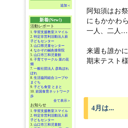
追加＜
阿知須はお
にもかかわ
新着(New!)
活動レポート
一人、二人…
1.
学習支援教室スマイル
2.
特定非営利活動法人萩
子どもセンター
3.
山口県児童センター
来週も誰か
4.
なかぞの鍼灸接骨院
5.
山口市三和児童館
期末テスト様
6.
子育てサークル 菜の花
畑
7.
一般社団法人 彦島ぽれ
ぽれ
8.
生活協同組合コープや
まぐち
9.
子ども食堂 とまと
10.
岩国食育ネットワーク
歩
全て表示＞
お知らせ
4月は...
1.
学習支援教室スマイル
2.
特定非営利活動法人萩
子どもセンター
3.
山口市三和児童館