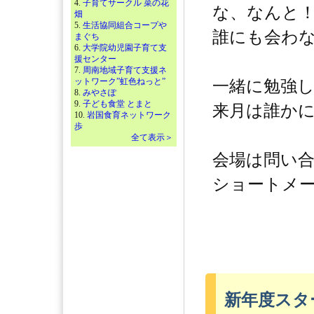
4.
子育てサークル 菜の花
な、なんと
畑
5.
生活協同組合コープや
誰にも会わない
まぐち
6.
大学院幼児園子育て支
援センター
7.
周南地域子育て支援ネ
ットワーク”虹色ねっと”
一緒に勉強
8.
みやさぽ
9.
子ども食堂 とまと
来月は誰かに
10.
岩国食育ネットワーク
歩
全て表示＞
会場は問い
ショートメー
新年度スタ