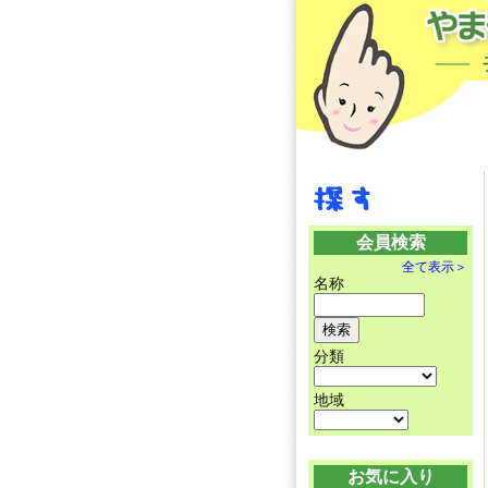
会員検索
全て表示＞
名称
分類
地域
お気に入り