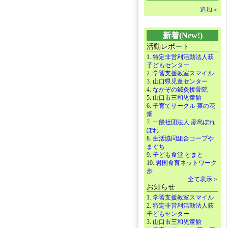
追加＜
新着(New!)
活動レポート
1.
特定非営利活動法人萩
子どもセンター
2.
学習支援教室スマイル
3.
山口県児童センター
4.
なかぞの鍼灸接骨院
5.
山口市三和児童館
6.
子育てサークル 菜の花
畑
7.
一般社団法人 彦島ぽれ
ぽれ
8.
生活協同組合コープや
まぐち
9.
子ども食堂 とまと
10.
岩国食育ネットワーク
歩
全て表示＞
お知らせ
1.
学習支援教室スマイル
2.
特定非営利活動法人萩
子どもセンター
3.
山口市三和児童館