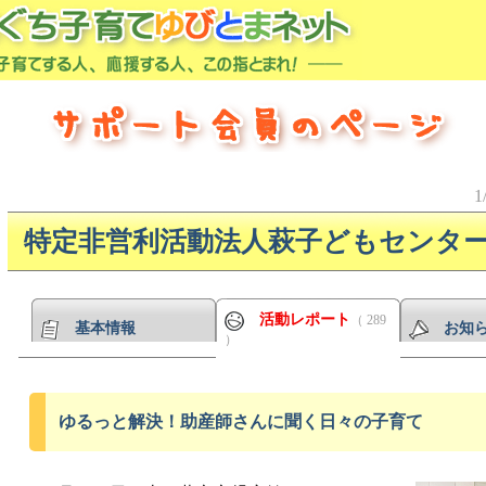
1
特定非営利活動法人萩子どもセンタ
活動レポート
（ 289
基本情報
お知
）
ゆるっと解決！助産師さんに聞く日々の子育て