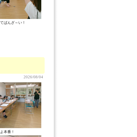
てばんざ～い！
2026/08/04
よ本番！