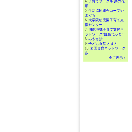
4.
子育てサークル 菜の花
畑
5.
生活協同組合コープや
まぐち
6.
大学院幼児園子育て支
援センター
7.
周南地域子育て支援ネ
ットワーク”虹色ねっと”
8.
みやさぽ
9.
子ども食堂 とまと
10.
岩国食育ネットワーク
歩
全て表示＞