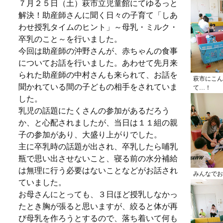
７月２５日（土）萩市立児童館にてゆるっと
解決！助産師さんに聞く日々の子育て「しあ
わせ授乳タイムのヒント」～母乳・ミルク・
卒乳のこと～を行いました。
今回は助産師の沖野さんが、赤ちゃんの食事
についてお話を行いました。あわせて先月来
られた助産師の中村さんも来られて、お話を
萩市にこん
聞かれている間の子どもの相手をされていま
て…！
した。
乳児の話題にたくさんの参加があるだろう
か、と心配されましたが、当日は１１組の親
子の参加があり、大盛り上がりでした。
主に卒乳時の話題が出され、卒乳したら哺乳
瓶で思い出させないこと、寝る前の水分補給
は無理に行う必要はないことなどがお話され
みんなでお
ていました。
お母さんにとっても、３日ほど授乳しなかっ
たとき胸が張ると思いますが、絞ると体が再
び母乳を作ろうとするので、落ち着いて何も