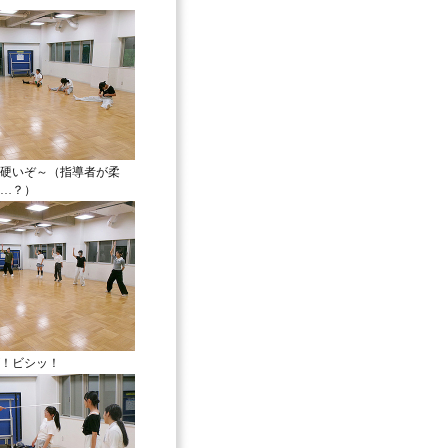
硬いぞ～（指導者が柔
…？）
！ビシッ！