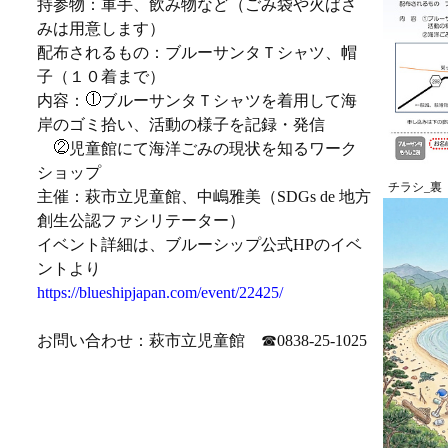
持参物：軍手、飲み物など（ごみ袋や火ばさ
みは用意します）
配布されるもの：ブルーサンタＴシャツ、帽
子（１０着まで）
内容：
ブルーサンタＴシャツを着用して海
岸のゴミ拾い、活動の様子を記録・発信
児童館にて海洋ごみの現状を知るワーク
ショップ
チラシ_裏
主催：萩市立児童館、中嶋雅美（SDGs de 地方
創生公認ファシリテーター）
イベント詳細は、ブルーシップ公式HPのイベ
ントより
https://blueshipjapan.com/event/22425/
お問い合わせ：萩市立児童館 ☎0838-25-1025