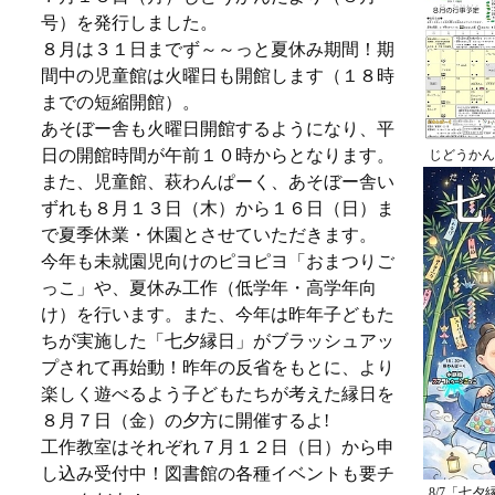
号）を発行しました。
８月は３１日までず～～っと夏休み期間！期
間中の児童館は火曜日も開館します（１８時
までの短縮開館）。
あそぼー舎も火曜日開館するようになり、平
日の開館時間が午前１０時からとなります。
じどうかん
また、児童館、萩わんぱーく、あそぼー舎い
ずれも８月１３日（木）から１６日（日）ま
で夏季休業・休園とさせていただきます。
今年も未就園児向けのピヨピヨ「おまつりご
っこ」や、夏休み工作（低学年・高学年向
け）を行います。また、今年は昨年子どもた
ちが実施した「七夕縁日」がブラッシュアッ
プされて再始動！昨年の反省をもとに、より
楽しく遊べるよう子どもたちが考えた縁日を
８月７日（金）の夕方に開催するよ!
工作教室はそれぞれ７月１２日（日）から申
し込み受付中！図書館の各種イベントも要チ
8/7「七