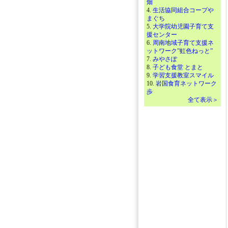
畑
4.
生活協同組合コープや
まぐち
5.
大学院幼児園子育て支
援センター
6.
周南地域子育て支援ネ
ットワーク”虹色ねっと”
7.
みやさぽ
8.
子ども食堂 とまと
9.
学習支援教室スマイル
10.
岩国食育ネットワーク
歩
全て表示＞