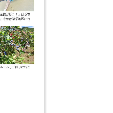
童館がゆく！」は萩市
。今年は福栄地区に行
ルーベリー狩りに行こ