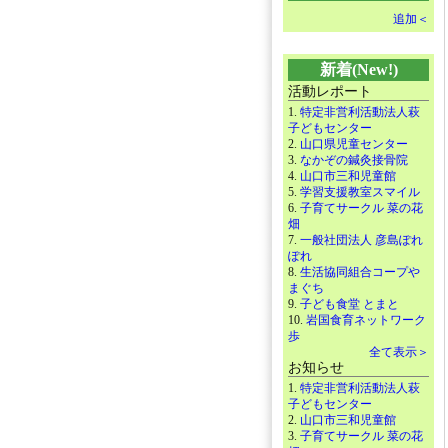
追加＜
新着(New!)
活動レポート
1.
特定非営利活動法人萩
子どもセンター
2.
山口県児童センター
3.
なかぞの鍼灸接骨院
4.
山口市三和児童館
5.
学習支援教室スマイル
6.
子育てサークル 菜の花
畑
7.
一般社団法人 彦島ぽれ
ぽれ
8.
生活協同組合コープや
まぐち
9.
子ども食堂 とまと
10.
岩国食育ネットワーク
歩
全て表示＞
お知らせ
1.
特定非営利活動法人萩
子どもセンター
2.
山口市三和児童館
3.
子育てサークル 菜の花