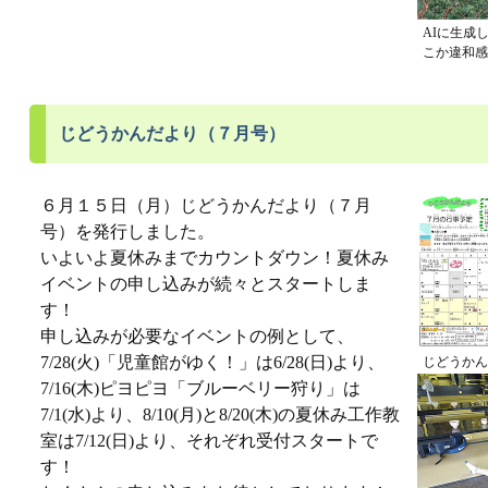
AIに生成
こか違和感
じどうかんだより（７月号）
６月１５日（月）じどうかんだより（７月
号）を発行しました。
いよいよ夏休みまでカウントダウン！夏休み
イベントの申し込みが続々とスタートしま
す！
申し込みが必要なイベントの例として、
7/28(火)「児童館がゆく！」は6/28(日)より、
じどうかん
7/16(木)ピヨピヨ「ブルーベリー狩り」は
7/1(水)より、8/10(月)と8/20(木)の夏休み工作教
室は7/12(日)より、それぞれ受付スタートで
す！