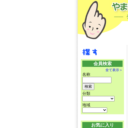
会員検索
全て表示＞
名称
分類
地域
お気に入り