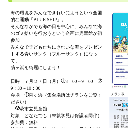
海の環境をみんなできれいにようという全国
的な運動「BLUE SHIP」。
そんななかでも海の日を中心に、みんなで海
のゴミ拾いを行おうという企画に児童館が初
参加！
みんなで子どもたちにきれいな海をプレゼン
トする青いサンタ（ブルーサンタ）になっ
て、
菊ヶ浜を綺麗にしよう！
日時：７月２７日（月）
8：00～9：00
9：30～10：30
チラシ表
会場：
菊ヶ浜（集合場所はチラシをご覧く
ださい）
萩市立児童館
対象：どなたでも（未就学児は保護者同伴）
参加費：無料