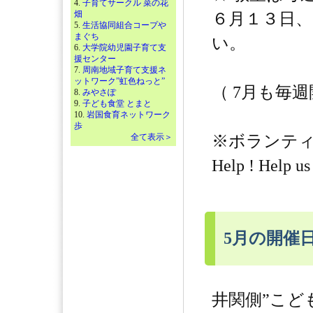
4.
子育てサークル 菜の花
畑
６月１３日
5.
生活協同組合コープや
まぐち
い。
6.
大学院幼児園子育て支
援センター
7.
周南地域子育て支援ネ
ットワーク”虹色ねっと”
（ 7月も毎週
8.
みやさぽ
9.
子ども食堂 とまと
10.
岩国食育ネットワーク
歩
全て表示＞
※ボランテ
Help ! Help us
5月の開催
井関側”こど