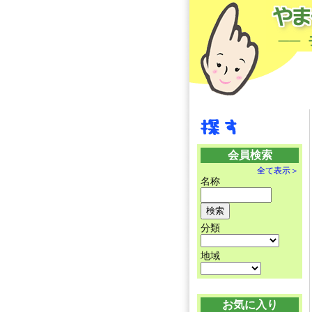
会員検索
全て表示＞
名称
分類
地域
お気に入り