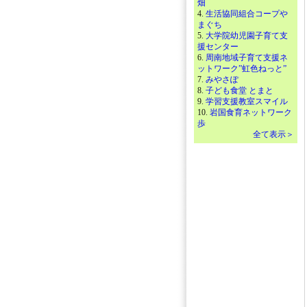
畑
4.
生活協同組合コープや
まぐち
5.
大学院幼児園子育て支
援センター
6.
周南地域子育て支援ネ
ットワーク”虹色ねっと”
7.
みやさぽ
8.
子ども食堂 とまと
9.
学習支援教室スマイル
10.
岩国食育ネットワーク
歩
全て表示＞