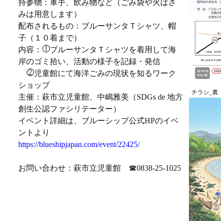
持参物：軍手、飲み物など（ごみ袋や火ばさ
みは用意します）
配布されるもの：ブルーサンタＴシャツ、帽
子（１０着まで）
内容：
ブルーサンタＴシャツを着用して海
岸のゴミ拾い、活動の様子を記録・発信
児童館にて海洋ごみの現状を知るワーク
ショップ
チラシ_裏
主催：萩市立児童館、中嶋雅美（SDGs de 地方
創生公認ファシリテーター）
イベント詳細は、ブルーシップ公式HPのイベ
ントより
https://blueshipjapan.com/event/22425/
お問い合わせ：萩市立児童館 ☎0838-25-1025