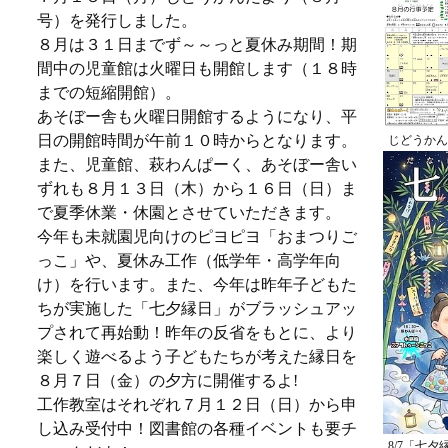
号）を発行しました。
８月は３１日までず～～っと夏休み期間！期
間中の児童館は火曜日も開館します（１８時
までの短縮開館）。
あそぼー舎も火曜日開館するようになり、平
日の開館時間が午前１０時からとなります。
じどうかん
また、児童館、萩わんぱーく、あそぼー舎い
ずれも８月１３日（木）から１６日（日）ま
で夏季休業・休園とさせていただきます。
今年も未就園児向けのピヨピヨ「おまつりご
っこ」や、夏休み工作（低学年・高学年向
け）を行います。また、今年は昨年子どもた
ちが実施した「七夕縁日」がブラッシュアッ
プされて再始動！昨年の反省をもとに、より
楽しく遊べるよう子どもたちが考えた縁日を
８月７日（金）の夕方に開催するよ!
工作教室はそれぞれ７月１２日（日）から申
し込み受付中！図書館の各種イベントも要チ
8/7「七