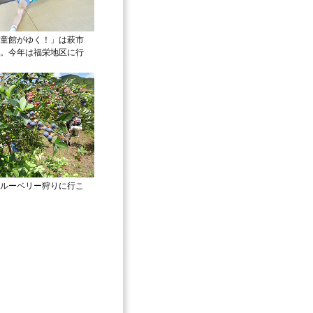
童館がゆく！」は萩市
。今年は福栄地区に行
ルーベリー狩りに行こ