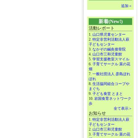
追加＜
新着(New!)
活動レポート
1.
山口県児童センター
2.
特定非営利活動法人萩
子どもセンター
3.
なかぞの鍼灸接骨院
4.
山口市三和児童館
5.
学習支援教室スマイル
6.
子育てサークル 菜の花
畑
7.
一般社団法人 彦島ぽれ
ぽれ
8.
生活協同組合コープや
まぐち
9.
子ども食堂 とまと
10.
岩国食育ネットワーク
歩
全て表示＞
お知らせ
1.
特定非営利活動法人萩
子どもセンター
2.
山口市三和児童館
3.
子育てサークル 菜の花