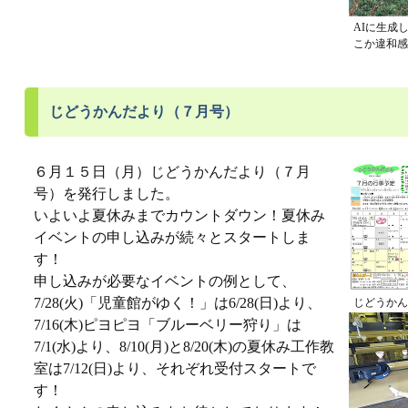
AIに生成
こか違和感
じどうかんだより（７月号）
６月１５日（月）じどうかんだより（７月
号）を発行しました。
いよいよ夏休みまでカウントダウン！夏休み
イベントの申し込みが続々とスタートしま
す！
申し込みが必要なイベントの例として、
7/28(火)「児童館がゆく！」は6/28(日)より、
じどうかん
7/16(木)ピヨピヨ「ブルーベリー狩り」は
7/1(水)より、8/10(月)と8/20(木)の夏休み工作教
室は7/12(日)より、それぞれ受付スタートで
す！