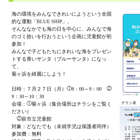
海の環境をみんなできれいにようという全国
的な運動「BLUE SHIP」。
そんななかでも海の日を中心に、みんなで海
のゴミ拾いを行おうという企画に児童館が初
参加！
みんなで子どもたちにきれいな海をプレゼン
トする青いサンタ（ブルーサンタ）になっ
て、
菊ヶ浜を綺麗にしよう！
日時：７月２７日（月）
8：00～9：00
9：30～10：30
チラシ表
会場：
菊ヶ浜（集合場所はチラシをご覧く
ださい）
萩市立児童館
対象：どなたでも（未就学児は保護者同伴）
参加費：無料