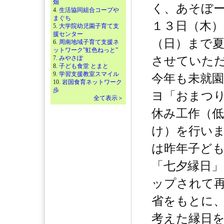
畑
く、あそぼ
4.
生活協同組合コープや
まぐち
１３日（木
5.
大学院幼児園子育て支
援センター
（日）まで
6.
周南地域子育て支援ネ
ットワーク”虹色ねっと”
7.
みやさぽ
させていた
8.
子ども食堂 とまと
9.
学習支援教室スマイル
今年も未就
10.
岩国食育ネットワーク
歩
ヨ「おまつ
全て表示＞
休み工作（低
け）を行い
は昨年子ど
「七夕縁日
ップされて
省をもとに
考えた縁日を