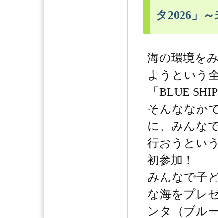
タ2026
海の環境を
ようという
「BLUE SHI
そんななか
に、みんな
行おうとい
初参加！
みんなで子
な海をプレ
ンタ（ブル