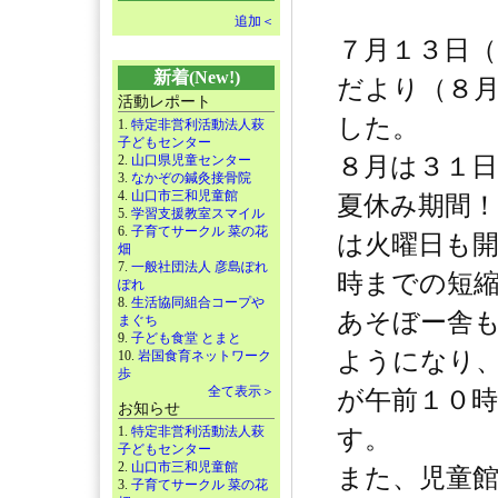
追加＜
７月１３日
新着(New!)
だより（８
活動レポート
した。
1.
特定非営利活動法人萩
子どもセンター
2.
山口県児童センター
８月は３１
3.
なかぞの鍼灸接骨院
4.
山口市三和児童館
夏休み期間！
5.
学習支援教室スマイル
6.
子育てサークル 菜の花
は火曜日も
畑
7.
一般社団法人 彦島ぽれ
時までの短
ぽれ
8.
生活協同組合コープや
あそぼー舎
まぐち
9.
子ども食堂 とまと
ようになり
10.
岩国食育ネットワーク
歩
全て表示＞
が午前１０
お知らせ
1.
特定非営利活動法人萩
す。
子どもセンター
2.
山口市三和児童館
また、児童
3.
子育てサークル 菜の花