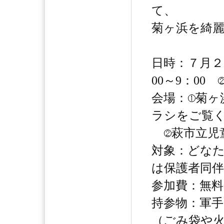
て、
菊ヶ浜を綺
日時：７月２
00～9：00
会場：
菊ヶ
ラシをご覧
萩市立児
対象：どな
は保護者同伴
参加費：無料
持参物：軍
（ごみ袋や