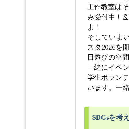
工作教室は
み受付中！
よ！
そしていよ
スタ2026
日遊びの空
一緒にイベ
学生ボラン
います。一
SDGsを