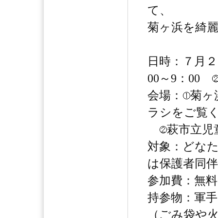
て、
菊ヶ浜を綺
日時：７月２
00～9：00
会場：
菊ヶ
ラシをご覧
萩市立児
対象：どな
は保護者同伴
参加費：無料
持参物：軍
（ごみ袋や