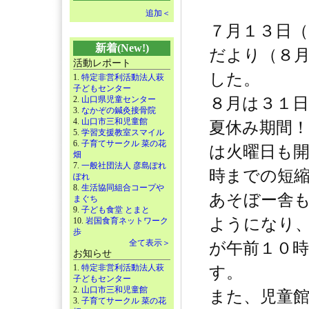
追加＜
７月１３日
新着(New!)
だより（８
活動レポート
した。
1.
特定非営利活動法人萩
子どもセンター
2.
山口県児童センター
８月は３１
3.
なかぞの鍼灸接骨院
4.
山口市三和児童館
夏休み期間！
5.
学習支援教室スマイル
6.
子育てサークル 菜の花
は火曜日も
畑
7.
一般社団法人 彦島ぽれ
時までの短
ぽれ
8.
生活協同組合コープや
あそぼー舎
まぐち
9.
子ども食堂 とまと
ようになり
10.
岩国食育ネットワーク
歩
全て表示＞
が午前１０
お知らせ
1.
特定非営利活動法人萩
す。
子どもセンター
2.
山口市三和児童館
また、児童
3.
子育てサークル 菜の花