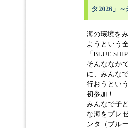
タ2026
海の環境を
ようという
「BLUE SHI
そんななか
に、みんな
行おうとい
初参加！
みんなで子
な海をプレ
ンタ（ブル