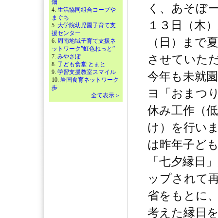
畑
く、あそぼ
4.
生活協同組合コープや
まぐち
１３日（木
5.
大学院幼児園子育て支
援センター
（日）まで
6.
周南地域子育て支援ネ
ットワーク”虹色ねっと”
7.
みやさぽ
させていた
8.
子ども食堂 とまと
9.
学習支援教室スマイル
今年も未就
10.
岩国食育ネットワーク
歩
ヨ「おまつ
全て表示＞
休み工作（低
け）を行い
は昨年子ど
「七夕縁日
ップされて
省をもとに
考えた縁日を