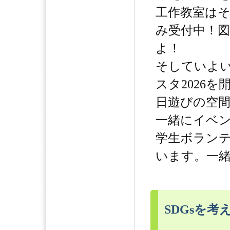
工作教室は
み受付中！
よ！
そしていよ
スタ2026
日遊びの空
一緒にイベ
学生ボラン
います。一
SDGsを