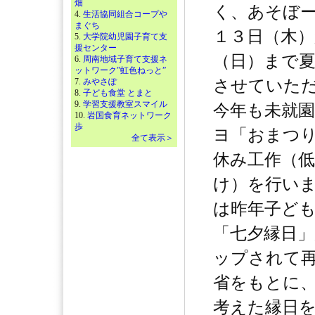
畑
く、あそぼ
4.
生活協同組合コープや
まぐち
１３日（木
5.
大学院幼児園子育て支
援センター
（日）まで
6.
周南地域子育て支援ネ
ットワーク”虹色ねっと”
7.
みやさぽ
させていた
8.
子ども食堂 とまと
9.
学習支援教室スマイル
今年も未就
10.
岩国食育ネットワーク
歩
ヨ「おまつ
全て表示＞
休み工作（低
け）を行い
は昨年子ど
「七夕縁日
ップされて
省をもとに
考えた縁日を