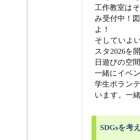
工作教室は
み受付中！
よ！
そしていよ
スタ2026
日遊びの空
一緒にイベ
学生ボラン
います。一
SDGsを