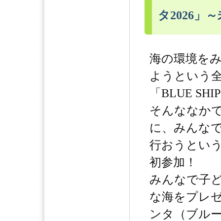
タ2026
海の環境を
ようという
「BLUE SHI
そんななか
に、みんな
行おうとい
初参加！
みんなで子
な海をプレ
ンタ（ブル