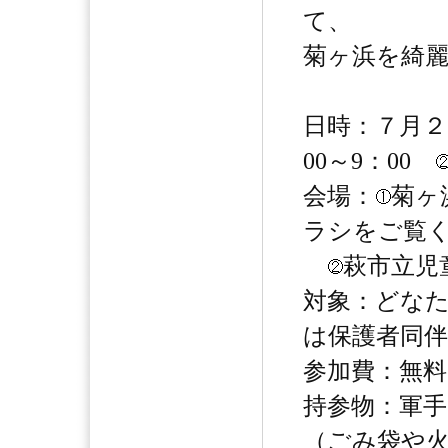
て、
菊ヶ浜を綺
日時：７月２
00～9：00
会場：
菊ヶ
ラシをご覧
萩市立児
対象：どな
は保護者同伴
参加費：無料
持参物：軍
（ごみ袋や