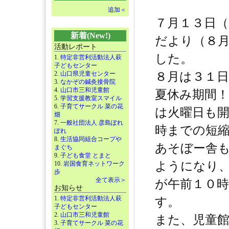
追加＜
７月１３日
新着(New!)
だより（８
活動レポート
した。
1.
特定非営利活動法人萩
子どもセンター
2.
山口県児童センター
８月は３１
3.
なかぞの鍼灸接骨院
4.
山口市三和児童館
夏休み期間！
5.
学習支援教室スマイル
6.
子育てサークル 菜の花
は火曜日も
畑
7.
一般社団法人 彦島ぽれ
時までの短
ぽれ
8.
生活協同組合コープや
あそぼー舎
まぐち
9.
子ども食堂 とまと
ようになり
10.
岩国食育ネットワーク
歩
全て表示＞
が午前１０
お知らせ
1.
特定非営利活動法人萩
す。
子どもセンター
2.
山口市三和児童館
また、児童
3.
子育てサークル 菜の花