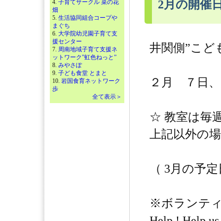
2月の開催
4.
子育てサークル 菜の花
畑
5.
生活協同組合コープや
まぐち
6.
大学院幼児園子育て支
援センター
井関側”こど
7.
周南地域子育て支援ネ
ットワーク”虹色ねっと”
8.
みやさぽ
9.
子ども食堂 とまと
２月 ７日、
10.
岩国食育ネットワーク
歩
全て表示＞
☆ 教室は毎
上記以外の
（ 3月の予定
※ボランテ
Help ! Help us