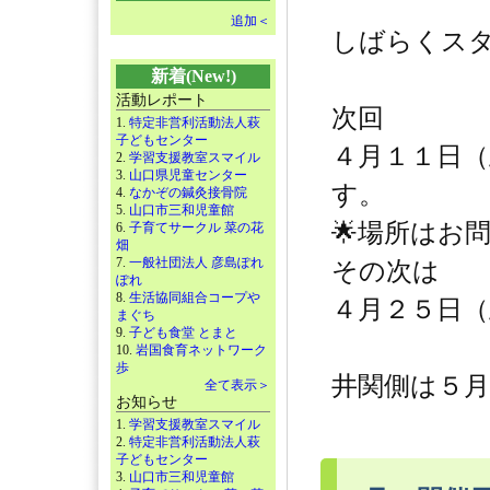
追加＜
しばらくスタ
新着(New!)
活動レポート
次回
1.
特定非営利活動法人萩
子どもセンター
４月１１日
2.
学習支援教室スマイル
3.
山口県児童センター
す。
4.
なかぞの鍼灸接骨院
5.
山口市三和児童館
🌟場所はお
6.
子育てサークル 菜の花
畑
7.
一般社団法人 彦島ぽれ
その次は
ぽれ
8.
生活協同組合コープや
４月２５日（
まぐち
9.
子ども食堂 とまと
10.
岩国食育ネットワーク
歩
井関側は５
全て表示＞
お知らせ
1.
学習支援教室スマイル
2.
特定非営利活動法人萩
子どもセンター
3.
山口市三和児童館