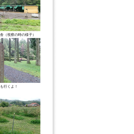
舎（視察の時の様子）
も行くよ！