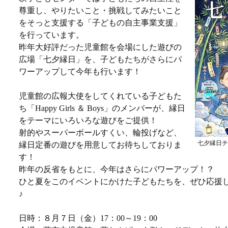
尊重し、やりたいこと・挑戦してみたいこと
をそっと支援する「子どもの自主事業支援」
を行っています。
昨年大好評だった児童館を会場にした遊びの
広場「七夕縁日」を、子どもたちがさらにパ
ワーアップして今年も行います！
児童館の広報大使をしてくれている子どもた
ち「Happy Girls ＆ Boys」のメンバーが、縁日
をテーマにいろいろな遊びをご提供！
射的やスーパーボールすくい、輪投げなど、
七夕縁日チ
縁日定番の遊びを用意してお待ちしておりま
す！
昨年の反省をもとに、今年はさらにパワーアップ！？
ひと夏をこのイベントにかけた子どもたちを、ぜひ応援
♪
日時：８月７日（金）17：00～19：00