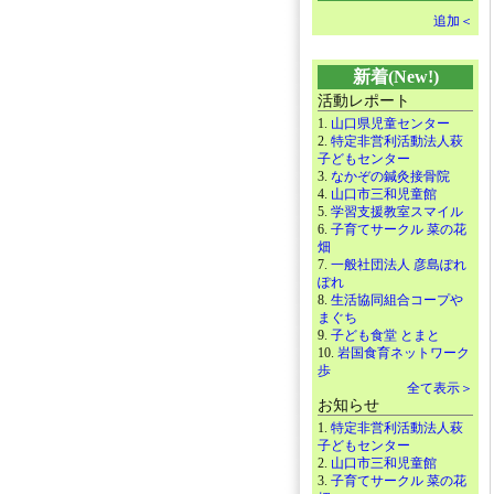
追加＜
新着(New!)
活動レポート
1.
山口県児童センター
2.
特定非営利活動法人萩
子どもセンター
3.
なかぞの鍼灸接骨院
4.
山口市三和児童館
5.
学習支援教室スマイル
6.
子育てサークル 菜の花
畑
7.
一般社団法人 彦島ぽれ
ぽれ
8.
生活協同組合コープや
まぐち
9.
子ども食堂 とまと
10.
岩国食育ネットワーク
歩
全て表示＞
お知らせ
1.
特定非営利活動法人萩
子どもセンター
2.
山口市三和児童館
3.
子育てサークル 菜の花