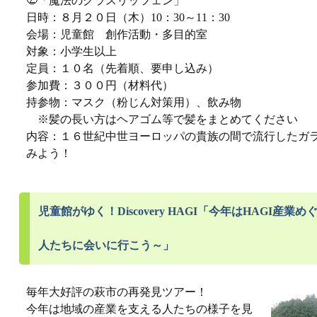
「魔法のグラスリッツェン」
日時：８月２０日（木）10：30～11：30
会場：児童館 創作活動・多目的室
対象：小学生以上
定員：１０名（先着順、要申し込み）
参加費：３００円（材料代）
持参物：マスク（粉じん対策用）、飲み物
※髪の長い方はヘアゴム等で髪をまとめてください
内容：１６世紀中世ヨーロッパの貴族の間で流行したガ
みよう！
児童館がゆく！Discovery HAGI「今年はHAGI産
人たちに会いに行こう～」
毎年大好評の萩市の再発見ツアー！
今年は地域の産業を支える人たちの様子を見