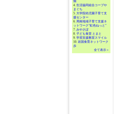
畑
4.
生活協同組合コープや
まぐち
5.
大学院幼児園子育て支
援センター
6.
周南地域子育て支援ネ
ットワーク”虹色ねっと”
7.
みやさぽ
8.
子ども食堂 とまと
9.
学習支援教室スマイル
10.
岩国食育ネットワーク
歩
全て表示＞