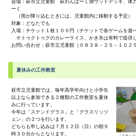
会場：萩市立児童館 萩わんぱーく側ウッドデッキ、体
ーく
（雨が降り込むときには、児童館内に移動する予定）
対象：どなたでも
入場：チケット１枚１００円（チケットで各ゲームを遊
※トゥクトゥクのカレーライス、かき氷は有料で提供
お問い合わせ：萩市立児童館（０８３８－２５－１０２
夏休みの工作教室
萩市立児童館では、毎年高学年向けと小学生
以上なら参加できる２種類の工作教室を夏休
みに行っています。
今年は「ステンドグラス」と「グラスリッツ
ェン」の２つを行います。
どちらも申し込みは７月１２日（日）の朝９
時３０分からとなります。