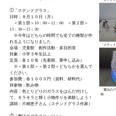
「ステンド
「ステンドグラス」
日時：８月１０日（月）
＜第１部＞10：00～12：00 ＜第２部＞
13：30～15：30
※今年はどちらの時間でも全ての種類が作
れるようになりました
「ステンド
会場：児童館 創作活動・多目的室
対象：小学３年生以上
定員：各１０名（先着順、要申し込み）
※＜第１部＞＜第２部＞どちらかを選んで
ください。
参加費：各１０００円（資料、材料代）
持参物：飲み物
「魔法のグ
内容：色とりどりのガラスをはんだ付けし
例
て、キラキラと輝く小物作りを体験しよう！
講師：片桐恵子さん（ステンドグラス作家）