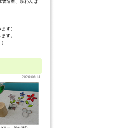
力増進室、萩わんぱ
べます）
します。
５）
2026/06/14