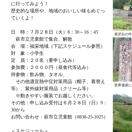
に行ってみよう！
歴史的な場所や、地域のおいしい味もめぐっ
ていくよ！
日 時：７月２８日（火）8：30～16：45
長沢台の牛
萩市立児童館で集合、解散
会 場：福栄地域（下記スケジュール参照）
対 象：小学生
定 員：２０名（要申し込み）
参加費：２０００円（昼食代等込み）
持参物：飲み物、タオル、
その他適宜熱中症対策用品（帽子、着替え
世界遺産に
等）、紫外線対策用品（クリーム等）
※動きやすい服装でお越しください。
その他：申し込み受付は６月２８日（日）9：
30から
お問い合わせ：萩市立児童館（0838-25-1025）
＜スケジュール＞