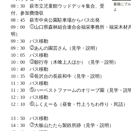
最後にブル
08：30 萩市立児童館ウッドデッキ集合、受
よ
付、参加費徴収
08：45 萩市中央公園駐車場からバス出発
09：00
山口県森林組合連合会福栄事務所・福栄木材
明）
09：30 バス移動
09：30
あんの園芸さん（見学・説明）
10：05 バス移動
10：00
願行寺（木喰上人ほか）（見学・説明）
10：40 バス移動
10：35
長沢台の長萩和牛（見学・説明）
11：30 バス移動
11：30
ハーベストファームのオリーブ園（見学・説
12：10 バス移動
12：10
ふくえーる（昼食・竹上うちわ作り・民話）
13：50 バス移動
14：30
大板山たたら製鉄所跡（見学・説明）