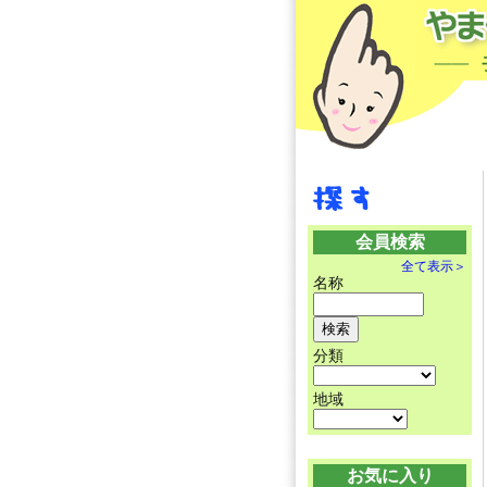
会員検索
全て表示＞
名称
分類
地域
お気に入り