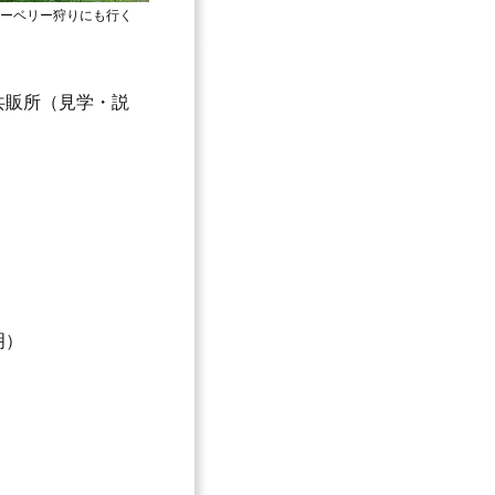
ーベリー狩りにも行く
共販所（見学・説
明）