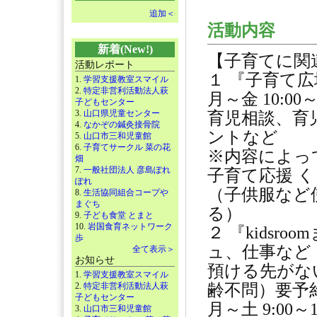
追加＜
活動内容
新着(New!)
【子育てに関
活動レポート
１ 『子育て
1.
学習支援教室スマイル
2.
特定非営利活動法人萩
月～金 10:00
子どもセンター
3.
山口県児童センター
育児相談、育
4.
なかぞの鍼灸接骨院
ントなど
5.
山口市三和児童館
6.
子育てサークル 菜の花
※内容によっ
畑
7.
一般社団法人 彦島ぽれ
子育て応援 
ぽれ
（子供服など
8.
生活協同組合コープや
まぐち
る）
9.
子ども食堂 とまと
10.
岩国食育ネットワーク
２ 『kidsr
歩
ュ、仕事など
全て表示＞
お知らせ
預ける先がな
1.
学習支援教室スマイル
2.
特定非営利活動法人萩
齢不問）要予
子どもセンター
月～土 9:00～
3.
山口市三和児童館