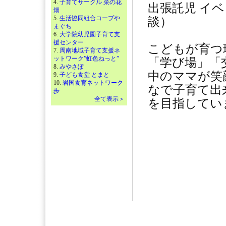
4.
子育てサークル 菜の花
出張託児 イ
畑
5.
生活協同組合コープや
談）
まぐち
6.
大学院幼児園子育て支
援センター
こどもが育つ
7.
周南地域子育て支援ネ
ットワーク”虹色ねっと”
「学び場」「
8.
みやさぽ
中のママが笑
9.
子ども食堂 とまと
10.
岩国食育ネットワーク
なで子育て出
歩
全て表示＞
を目指してい