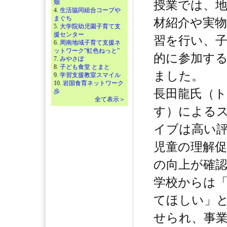
畑
授業では、
4.
生活協同組合コープや
まぐち
材紹介や実
5.
大学院幼児園子育て支
援センター
習を行い、
6.
周南地域子育て支援ネ
ットワーク”虹色ねっと”
的に参加す
7.
みやさぽ
8.
子ども食堂 とまと
ました。
9.
学習支援教室スマイル
10.
岩国食育ネットワーク
長田龍氏（
歩
全て表示＞
す）による
イブは高い
児童の理解促
の向上が確
学校からは
てほしい」
せられ、事