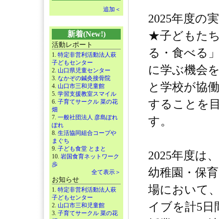
追加＜
2025年度
★子どもた
新着(New!)
活動レポート
る・食べる
1.
特定非営利活動法人萩
子どもセンター
に学ぶ機会
2.
山口県児童センター
3.
なかぞの鍼灸接骨院
と学校が協
4.
山口市三和児童館
5.
学習支援教室スマイル
することを
6.
子育てサークル 菜の花
畑
7.
一般社団法人 彦島ぽれ
す。
ぽれ
8.
生活協同組合コープや
まぐち
9.
子ども食堂 とまと
2025年度
10.
岩国食育ネットワーク
歩
幼稚園・保
全て表示＞
お知らせ
場において
1.
特定非営利活動法人萩
子どもセンター
イブを計5日
2.
山口市三和児童館
3.
子育てサークル 菜の花