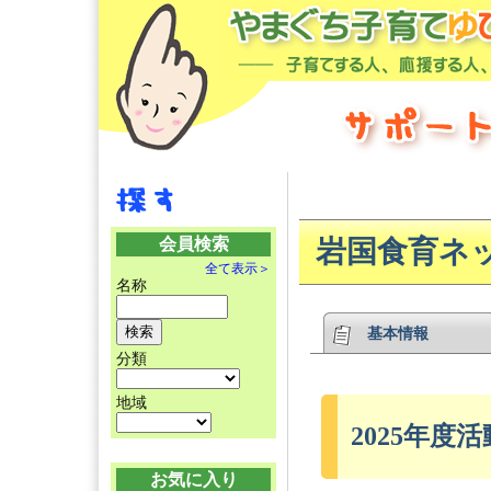
会員検索
岩国食育ネ
全て表示＞
名称
基本情報
分類
地域
2025年度活
お気に入り