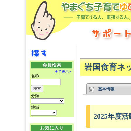
会員検索
岩国食育ネ
全て表示＞
名称
基本情報
分類
地域
2025年度活
お気に入り