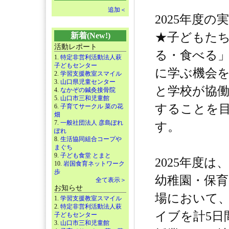
追加＜
2025年度
★子どもた
新着(New!)
活動レポート
る・食べる
1.
特定非営利活動法人萩
子どもセンター
に学ぶ機会
2.
学習支援教室スマイル
3.
山口県児童センター
と学校が協
4.
なかぞの鍼灸接骨院
5.
山口市三和児童館
することを
6.
子育てサークル 菜の花
畑
7.
一般社団法人 彦島ぽれ
す。
ぽれ
8.
生活協同組合コープや
まぐち
9.
子ども食堂 とまと
2025年度
10.
岩国食育ネットワーク
歩
幼稚園・保
全て表示＞
お知らせ
場において
1.
学習支援教室スマイル
2.
特定非営利活動法人萩
イブを計5日
子どもセンター
3.
山口市三和児童館