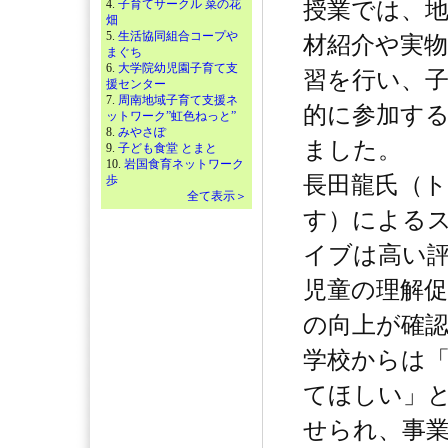
4.
子育てサークル 菜の花
授業では、
畑
5.
生活協同組合コープや
材紹介や実
まぐち
6.
大学院幼児園子育て支
習を行い、
援センター
7.
周南地域子育て支援ネ
的に参加す
ットワーク”虹色ねっと”
8.
みやさぽ
ました。
9.
子ども食堂 とまと
10.
岩国食育ネットワーク
長田龍氏（
歩
全て表示＞
す）による
イブは高い
児童の理解促
の向上が確
学校からは
てほしい」
せられ、事