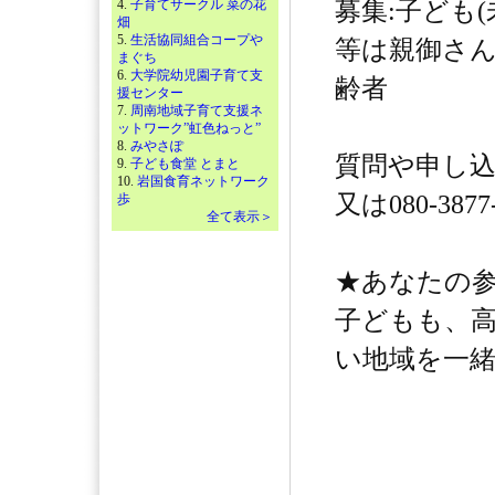
4.
子育てサークル 菜の花
募集:子ども(
畑
5.
生活協同組合コープや
等は親御さ
まぐち
6.
大学院幼児園子育て支
齢者
援センター
7.
周南地域子育て支援ネ
ットワーク”虹色ねっと”
8.
みやさぽ
質問や申し込みは
9.
子ども食堂 とまと
10.
岩国食育ネットワーク
又は080-387
歩
全て表示＞
★あなたの
子どもも、
い地域を一