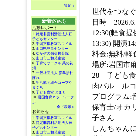
追加＜
世代をつな
日時 2026.6
新着(New!)
活動レポート
12:30(軽食
1.
特定非営利活動法人萩
子どもセンター
13:30) 開演14
2.
学習支援教室スマイル
3.
山口県児童センター
料金:無料/軽
4.
なかぞの鍼灸接骨院
5.
山口市三和児童館
場所:岩国市麻
6.
子育てサークル 菜の花
畑
7.
一般社団法人 彦島ぽれ
28 子ども食堂
ぽれ
8.
生活協同組合コープや
肉バル ルコ
まぐち
9.
子ども食堂 とまと
プログラム:
10.
岩国食育ネットワーク
歩
保育士/オカ
全て表示＞
お知らせ
子さん
1.
学習支援教室スマイル
2.
特定非営利活動法人萩
しんちゃん
子どもセンター
3.
山口市三和児童館