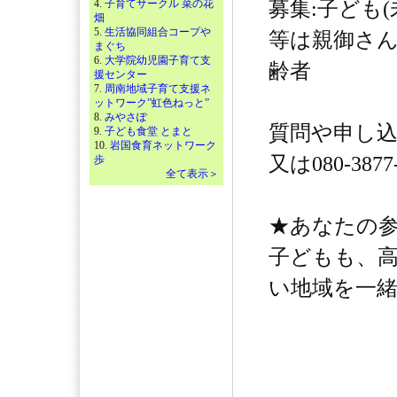
4.
子育てサークル 菜の花
募集:子ども(
畑
5.
生活協同組合コープや
等は親御さ
まぐち
6.
大学院幼児園子育て支
齢者
援センター
7.
周南地域子育て支援ネ
ットワーク”虹色ねっと”
8.
みやさぽ
質問や申し込みは
9.
子ども食堂 とまと
10.
岩国食育ネットワーク
又は080-387
歩
全て表示＞
★あなたの
子どもも、
い地域を一