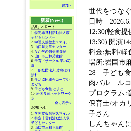
追加＜
世代をつな
日時 2026.6
新着(New!)
活動レポート
12:30(軽食
1.
特定非営利活動法人萩
子どもセンター
13:30) 開演14
2.
学習支援教室スマイル
3.
山口県児童センター
料金:無料/軽
4.
なかぞの鍼灸接骨院
5.
山口市三和児童館
場所:岩国市麻
6.
子育てサークル 菜の花
畑
7.
一般社団法人 彦島ぽれ
28 子ども食堂
ぽれ
8.
生活協同組合コープや
肉バル ルコ
まぐち
9.
子ども食堂 とまと
プログラム:
10.
岩国食育ネットワーク
歩
保育士/オカ
全て表示＞
お知らせ
子さん
1.
学習支援教室スマイル
2.
特定非営利活動法人萩
しんちゃん
子どもセンター
3.
山口市三和児童館