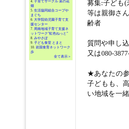
4.
子育てサークル 菜の花
募集:子ども(
畑
5.
生活協同組合コープや
等は親御さ
まぐち
6.
大学院幼児園子育て支
齢者
援センター
7.
周南地域子育て支援ネ
ットワーク”虹色ねっと”
8.
みやさぽ
質問や申し込みは
9.
子ども食堂 とまと
10.
岩国食育ネットワーク
又は080-387
歩
全て表示＞
★あなたの
子どもも、
い地域を一