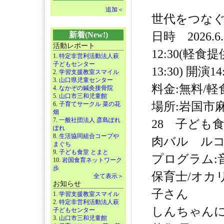
追加＜
世代をつな
日時 2026.6
新着(New!)
活動レポート
12:30(軽食
1.
特定非営利活動法人萩
子どもセンター
13:30) 開演14
2.
学習支援教室スマイル
3.
山口県児童センター
料金:無料/軽
4.
なかぞの鍼灸接骨院
5.
山口市三和児童館
場所:岩国市麻
6.
子育てサークル 菜の花
畑
7.
一般社団法人 彦島ぽれ
28 子ども食堂
ぽれ
8.
生活協同組合コープや
肉バル ルコ
まぐち
9.
子ども食堂 とまと
プログラム:
10.
岩国食育ネットワーク
歩
保育士/オカ
全て表示＞
お知らせ
子さん
1.
学習支援教室スマイル
2.
特定非営利活動法人萩
しんちゃん
子どもセンター
3.
山口市三和児童館