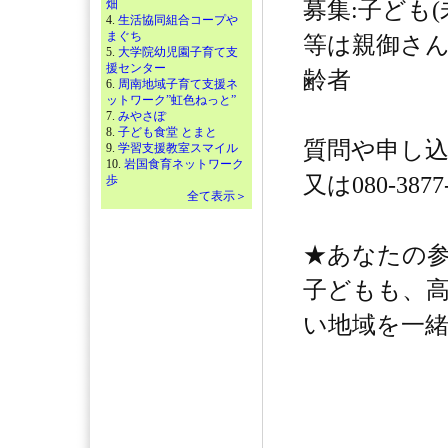
畑
募集:子ども(
4.
生活協同組合コープや
まぐち
等は親御さ
5.
大学院幼児園子育て支
援センター
齢者
6.
周南地域子育て支援ネ
ットワーク”虹色ねっと”
7.
みやさぽ
8.
子ども食堂 とまと
質問や申し込みは
9.
学習支援教室スマイル
10.
岩国食育ネットワーク
又は080-387
歩
全て表示＞
★あなたの
子どもも、
い地域を一