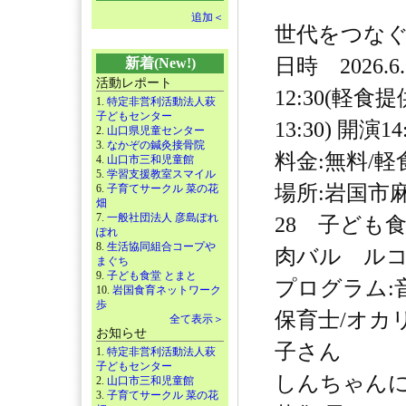
追加＜
世代をつな
日時 2026.6
新着(New!)
活動レポート
12:30(軽食
1.
特定非営利活動法人萩
子どもセンター
13:30) 開演14
2.
山口県児童センター
3.
なかぞの鍼灸接骨院
料金:無料/軽
4.
山口市三和児童館
5.
学習支援教室スマイル
場所:岩国市麻
6.
子育てサークル 菜の花
畑
7.
一般社団法人 彦島ぽれ
28 子ども食堂
ぽれ
8.
生活協同組合コープや
肉バル ルコ
まぐち
9.
子ども食堂 とまと
プログラム:
10.
岩国食育ネットワーク
歩
保育士/オカ
全て表示＞
お知らせ
子さん
1.
特定非営利活動法人萩
子どもセンター
しんちゃん
2.
山口市三和児童館
3.
子育てサークル 菜の花