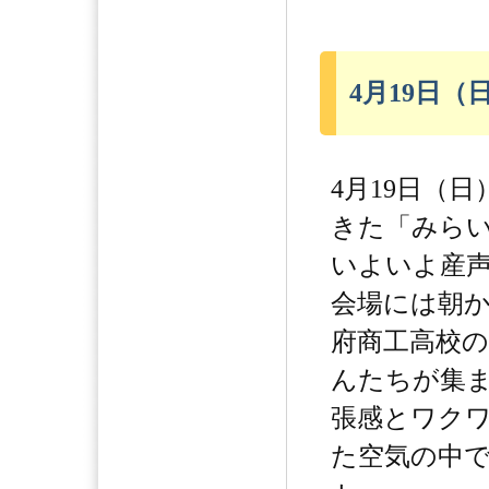
4月19日
4月19日（
きた「みら
いよいよ産
会場には朝
府商工高校
んたちが集
張感とワク
た空気の中