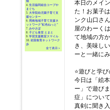
畑
本日のメイ
4.
生活協同組合コープや
まぐち
た！お菓子
5.
大学院幼児園子育て支
援センター
ンク山口さ
6.
周南地域子育て支援ネ
ットワーク”虹色ねっと”
屋のわーく
7.
みやさぽ
8.
子ども食堂 とまと
て地域の方
9.
学習支援教室スマイル
10.
岩国食育ネットワーク
歩
き、美味し
全て表示＞
ーと一緒に
⭐️遊びと学
今日は「絵
ー」で遊び
症」につい
真剣に聞き