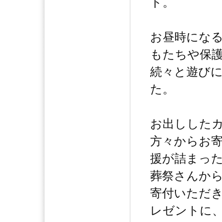
ト。
お昼時にな
もたちや保
続々と遊び
た。
お出しした
方々からお
援が詰まっ
葬祭さんか
寄付いただ
レゼントに