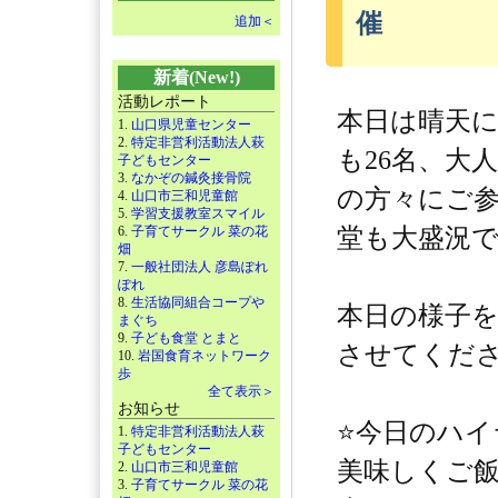
催
追加＜
新着(New!)
活動レポート
本日は晴天
1.
山口県児童センター
2.
特定非営利活動法人萩
も26名、大人
子どもセンター
3.
なかぞの鍼灸接骨院
の方々にご
4.
山口市三和児童館
5.
学習支援教室スマイル
6.
子育てサークル 菜の花
堂も大盛況
畑
7.
一般社団法人 彦島ぽれ
ぽれ
8.
生活協同組合コープや
本日の様子
まぐち
9.
子ども食堂 とまと
させてくだ
10.
岩国食育ネットワーク
歩
全て表示＞
お知らせ
⭐️今日のハ
1.
特定非営利活動法人萩
子どもセンター
美味しくご
2.
山口市三和児童館
3.
子育てサークル 菜の花