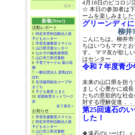
4月18日のピコロジ
追加＜
☆ 本日の参加者は
ームを楽しみました
新着(New!)
グリーンディに
活動レポート
柳井
1.
特定非営利活動法人萩
こんにちは。柳井市
子どもセンター
2.
学習支援教室スマイル
ちはいつもママとお
3.
山口県児童センター
す。 ママ友が欲し
4.
なかぞの鍼灸接骨院
5.
山口市三和児童館
はセンター．．．
6.
子育てサークル 菜の花
令和７年度青少
畑
7.
一般社団法人 彦島ぽれ
ぽれ
未来の山口県を担う
8.
生活協同組合コープや
まぐち
ましく心豊かに成長
9.
子ども食堂 とまと
たちの意欲的な社会
10.
岩国食育ネットワーク
対する理解促進．．
歩
全て表示＞
第25回遠石の
お知らせ
した！
1.
学習支援教室スマイル
2.
特定非営利活動法人萩
子どもセンター
3.
山口市三和児童館
🍀遠石のいーばしょ