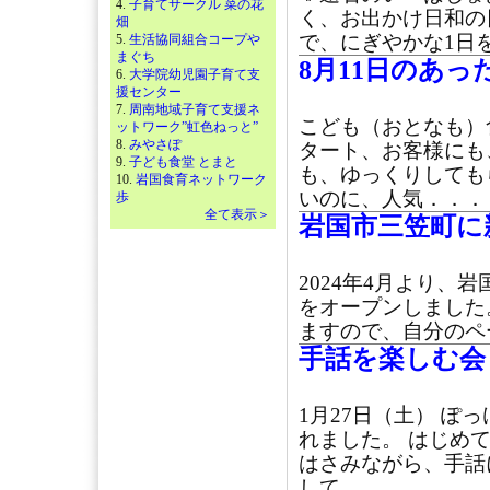
4.
子育てサークル 菜の花
く、お出かけ日和の
畑
で、にぎやかな1日
5.
生活協同組合コープや
まぐち
8月11日のあっ
6.
大学院幼児園子育て支
援センター
7.
周南地域子育て支援ネ
こども（おとなも）
ットワーク”虹色ねっと”
8.
みやさぽ
タート、お客様にも
9.
子ども食堂 とまと
も、ゆっくりしても
10.
岩国食育ネットワーク
いのに、人気．．．
歩
全て表示＞
岩国市三笠町に
2024年4月より、岩
をオープンしました。
ますので、自分のペ
手話を楽しむ会
1月27日（土） 
れました。 はじめ
はさみながら、手話
して．．．