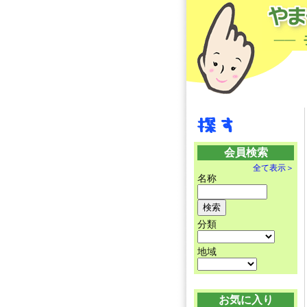
会員検索
全て表示＞
名称
分類
地域
お気に入り