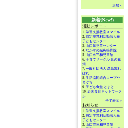
追加＜
新着(New!)
活動レポート
1.
学習支援教室スマイル
2.
特定非営利活動法人萩
子どもセンター
3.
山口県児童センター
4.
なかぞの鍼灸接骨院
5.
山口市三和児童館
6.
子育てサークル 菜の花
畑
7.
一般社団法人 彦島ぽれ
ぽれ
8.
生活協同組合コープや
まぐち
9.
子ども食堂 とまと
10.
岩国食育ネットワーク
歩
全て表示＞
お知らせ
1.
学習支援教室スマイル
2.
特定非営利活動法人萩
子どもセンター
3.
山口市三和児童館