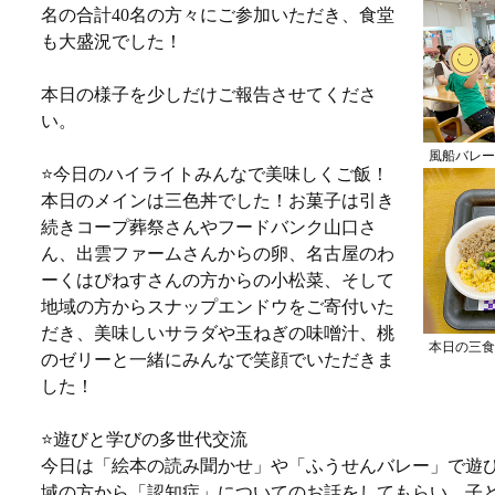
名の合計40名の方々にご参加いただき、食堂
も大盛況でした！
本日の様子を少しだけご報告させてくださ
い。
風船バレー
⭐️今日のハイライトみんなで美味しくご飯！
本日のメインは三色丼でした！お菓子は引き
続きコープ葬祭さんやフードバンク山口さ
ん、出雲ファームさんからの卵、名古屋のわ
ーくはぴねすさんの方からの小松菜、そして
地域の方からスナップエンドウをご寄付いた
だき、美味しいサラダや玉ねぎの味噌汁、桃
本日の三食
のゼリーと一緒にみんなで笑顔でいただきま
した！
⭐️遊びと学びの多世代交流
今日は「絵本の読み聞かせ」や「ふうせんバレー」で遊
域の方から「認知症」についてのお話をしてもらい、子