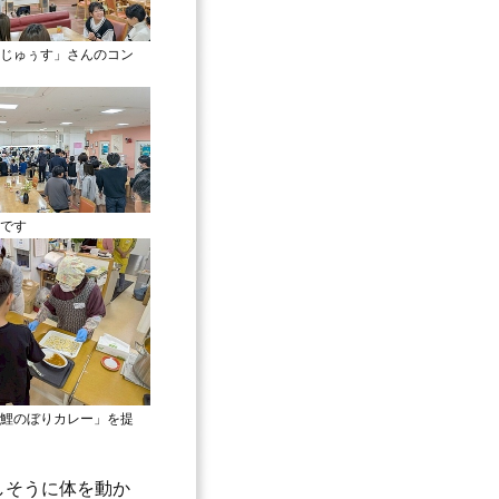
じゅぅす」さんのコン
です
鯉のぼりカレー」を提
しそうに体を動か