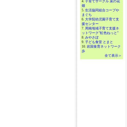
4.
子育てサークル 菜の花
畑
5.
生活協同組合コープや
まぐち
6.
大学院幼児園子育て支
援センター
7.
周南地域子育て支援ネ
ットワーク”虹色ねっと”
8.
みやさぽ
9.
子ども食堂 とまと
10.
岩国食育ネットワーク
歩
全て表示＞