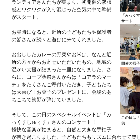
ランティアさんたちが集まり、初開催の緊張
感とワクワクが入り混じった空気の中で準備
「みっくす
がスタート。
サート
お昼時になると、近所の子どもたちや保護者
の皆さんが続々と遊びに来てくれました。
お出ししたカレーの野菜やお米は、なんと近
所の方々からお寄せいただいたもの。地域の
開催の様子
温かい支援が詰まった一皿になりました。さ
らに、コープ葬祭さんからは「コアラのマー
チ」をたくさんご寄付いただき、子どもたち
は大喜び！お菓子のプレゼントに、会場のあ
ちこちで笑顔が弾けていました。
そして、この日のスペシャルイベントは「み
この日は「
っくすじゅぅす」さんのコンサート！
供
軽快な音楽が始まると、自然と大きな手拍子
が沸き起こりました。子どもたちもリズムに合わせて楽