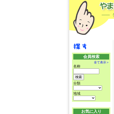
会員検索
全て表示＞
名称
分類
地域
お気に入り