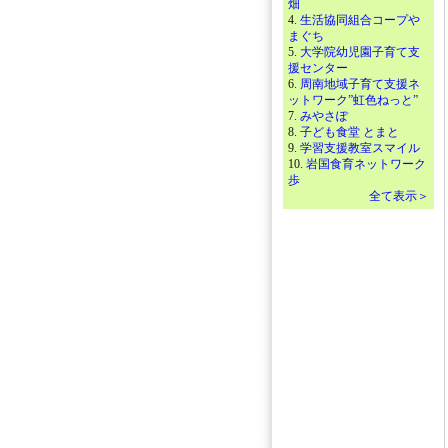
畑
4.
生活協同組合コープや
まぐち
5.
大学院幼児園子育て支
援センター
6.
周南地域子育て支援ネ
ットワーク”虹色ねっと”
7.
みやさぽ
8.
子ども食堂 とまと
9.
学習支援教室スマイル
10.
岩国食育ネットワーク
歩
全て表示＞