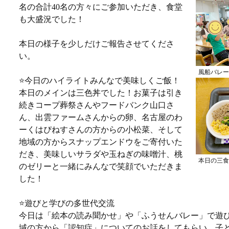
名の合計40名の方々にご参加いただき、食堂
も大盛況でした！
本日の様子を少しだけご報告させてくださ
い。
風船バレー
⭐️今日のハイライトみんなで美味しくご飯！
本日のメインは三色丼でした！お菓子は引き
続きコープ葬祭さんやフードバンク山口さ
ん、出雲ファームさんからの卵、名古屋のわ
ーくはぴねすさんの方からの小松菜、そして
地域の方からスナップエンドウをご寄付いた
だき、美味しいサラダや玉ねぎの味噌汁、桃
本日の三食
のゼリーと一緒にみんなで笑顔でいただきま
した！
⭐️遊びと学びの多世代交流
今日は「絵本の読み聞かせ」や「ふうせんバレー」で遊
域の方から「認知症」についてのお話をしてもらい、子