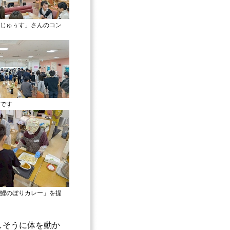
じゅぅす」さんのコン
です
鯉のぼりカレー」を提
しそうに体を動か