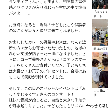
ランティアさんたちが集まり、初開催の緊張
感とワクワクが入り混じった空気の中で準備
「みっくす
がスタート。
サート
お昼時になると、近所の子どもたちや保護者
の皆さんが続々と遊びに来てくれました。
お出ししたカレーの野菜やお米は、なんと近
所の方々からお寄せいただいたもの。地域の
開催の様子
温かい支援が詰まった一皿になりました。さ
らに、コープ葬祭さんからは「コアラのマー
チ」をたくさんご寄付いただき、子どもたち
は大喜び！お菓子のプレゼントに、会場のあ
ちこちで笑顔が弾けていました。
そして、この日のスペシャルイベントは「み
この日は「
っくすじゅぅす」さんのコンサート！
供
軽快な音楽が始まると、自然と大きな手拍子
が沸き起こりました。子どもたちもリズムに合わせて楽