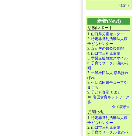
追加＜
新着(New!)
活動レポート
1.
山口県児童センター
2.
特定非営利活動法人萩
子どもセンター
3.
なかぞの鍼灸接骨院
4.
山口市三和児童館
5.
学習支援教室スマイル
6.
子育てサークル 菜の花
畑
7.
一般社団法人 彦島ぽれ
ぽれ
8.
生活協同組合コープや
まぐち
9.
子ども食堂 とまと
10.
岩国食育ネットワーク
歩
全て表示＞
お知らせ
1.
特定非営利活動法人萩
子どもセンター
2.
山口市三和児童館
3.
子育てサークル 菜の花