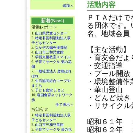
活動内容
追加＜
ＰＴＡだけで
新着(New!)
る団体です。
活動レポート
名、地域会員
1.
山口県児童センター
2.
特定非営利活動法人萩
子どもセンター
3.
なかぞの鍼灸接骨院
【主な活動】
4.
山口市三和児童館
・育友会だよ
5.
学習支援教室スマイル
6.
子育てサークル 菜の花
・交通指導
畑
7.
一般社団法人 彦島ぽれ
・プール開放
ぽれ
・環境整備作
8.
生活協同組合コープや
まぐち
・華山登山
9.
子ども食堂 とまと
10.
岩国食育ネットワーク
・どんど焼き
歩
・リサイクル
全て表示＞
お知らせ
1.
特定非営利活動法人萩
子どもセンター
昭和６１年 
2.
山口市三和児童館
昭和６２年 
3.
子育てサークル 菜の花