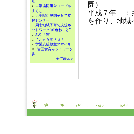
畑
園）
4.
生活協同組合コープや
まぐち
平成７年 ：
5.
大学院幼児園子育て支
を作り、地
援センター
6.
周南地域子育て支援ネ
ットワーク”虹色ねっと”
7.
みやさぽ
8.
子ども食堂 とまと
9.
学習支援教室スマイル
10.
岩国食育ネットワーク
歩
全て表示＞