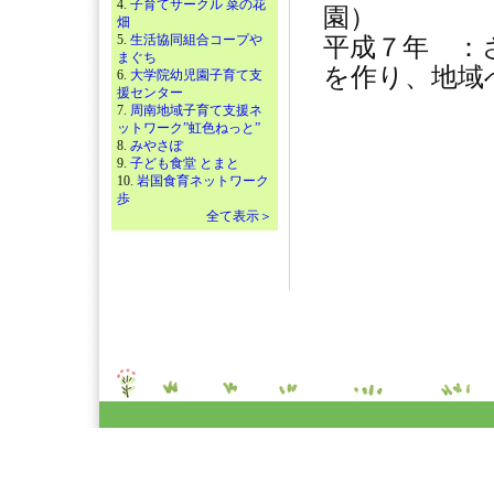
4.
子育てサークル 菜の花
園）
畑
5.
生活協同組合コープや
平成７年 ：
まぐち
を作り、地
6.
大学院幼児園子育て支
援センター
7.
周南地域子育て支援ネ
ットワーク”虹色ねっと”
8.
みやさぽ
9.
子ども食堂 とまと
10.
岩国食育ネットワーク
歩
全て表示＞