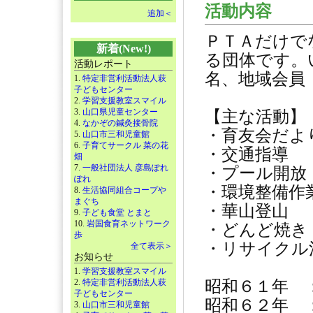
活動内容
追加＜
ＰＴＡだけで
新着(New!)
る団体です。
活動レポート
名、地域会員
1.
特定非営利活動法人萩
子どもセンター
2.
学習支援教室スマイル
3.
山口県児童センター
【主な活動】
4.
なかぞの鍼灸接骨院
・育友会だよ
5.
山口市三和児童館
6.
子育てサークル 菜の花
・交通指導
畑
7.
一般社団法人 彦島ぽれ
・プール開放
ぽれ
・環境整備作
8.
生活協同組合コープや
まぐち
・華山登山
9.
子ども食堂 とまと
10.
岩国食育ネットワーク
・どんど焼き
歩
・リサイクル
全て表示＞
お知らせ
1.
学習支援教室スマイル
2.
特定非営利活動法人萩
昭和６１年 
子どもセンター
昭和６２年 
3.
山口市三和児童館