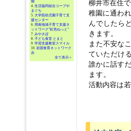
畑
柳井市在住
4.
生活協同組合コープや
まぐち
稚園に通わ
5.
大学院幼児園子育て支
援センター
んでしたら
6.
周南地域子育て支援ネ
ットワーク”虹色ねっと”
きます。
7.
みやさぽ
8.
子ども食堂 とまと
また不安な
9.
学習支援教室スマイル
10.
岩国食育ネットワーク
ていただけ
歩
全て表示＞
誰かに話す
ます。
活動内容は若