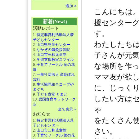
追加＜
こんにちは
援センター
新着(New!)
活動レポート
す。
1.
特定非営利活動法人萩
子どもセンター
わたしたち
2.
山口県児童センター
3.
なかぞの鍼灸接骨院
子さんが元
4.
山口市三和児童館
5.
学習支援教室スマイル
な場所を作
6.
子育てサークル 菜の花
畑
7.
一般社団法人 彦島ぽれ
ママ友が欲
ぽれ
8.
生活協同組合コープや
に、じっく
まぐち
9.
子ども食堂 とまと
したい方は
10.
岩国食育ネットワーク
歩
ゃ
全て表示＞
お知らせ
をたくさん
1.
特定非営利活動法人萩
子どもセンター
さい。
2.
山口市三和児童館
3.
子育てサークル 菜の花