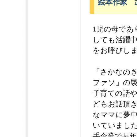
絵本作家 
1児の母であ
しても活躍
をお呼びし
「さかなの
ファソ」の
子育ての話
どもお話頂
なママに夢
いていまし
手企業で長