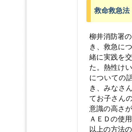
救命救急法
柳井消防署
き、救急に
緒に実践を
た。熱性け
についての
き、みなさ
てお子さん
意識の高さ
ＡＥＤの使用
以上の方法