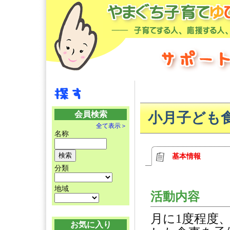
会員検索
小月子ども
全て表示＞
名称
基本情報
分類
地域
活動内容
月に1度程度
お気に入り