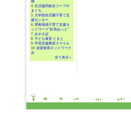
畑
4.
生活協同組合コープや
まぐち
5.
大学院幼児園子育て支
援センター
6.
周南地域子育て支援ネ
ットワーク”虹色ねっと”
7.
みやさぽ
8.
子ども食堂 とまと
9.
学習支援教室スマイル
10.
岩国食育ネットワーク
歩
全て表示＞