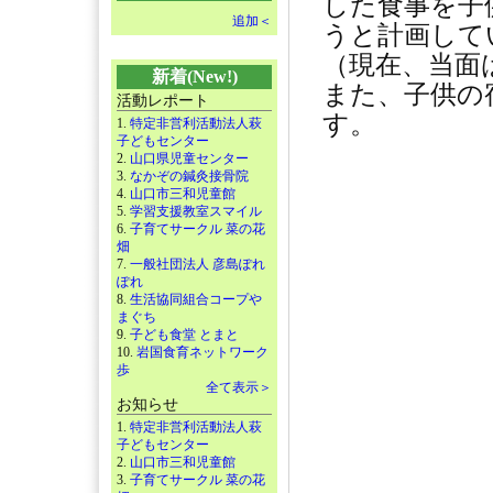
した食事を子
追加＜
うと計画して
（現在、当面
新着(New!)
また、子供の
活動レポート
す。
1.
特定非営利活動法人萩
子どもセンター
2.
山口県児童センター
3.
なかぞの鍼灸接骨院
4.
山口市三和児童館
5.
学習支援教室スマイル
6.
子育てサークル 菜の花
畑
7.
一般社団法人 彦島ぽれ
ぽれ
8.
生活協同組合コープや
まぐち
9.
子ども食堂 とまと
10.
岩国食育ネットワーク
歩
全て表示＞
お知らせ
1.
特定非営利活動法人萩
子どもセンター
2.
山口市三和児童館
3.
子育てサークル 菜の花