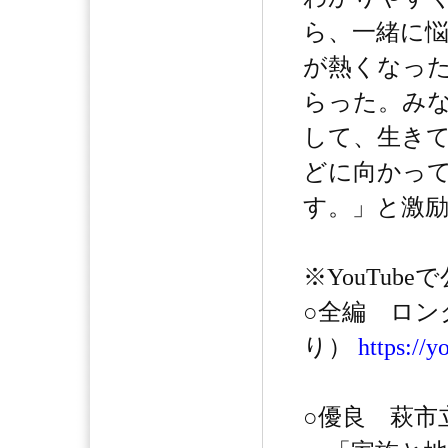
ら、一緒に
が熱くなっ
らった。み
して、生き
どに向かっ
す。」と激
※YouTub
○全編 ロン
り）
https://
○優良 萩市