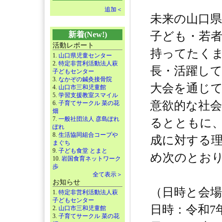
追加＜
未来の山口
子ども・若
新着(New!)
活動レポート
持ってたく
1.
山口県児童センター
2.
特定非営利活動法人萩
長・活躍し
子どもセンター
3.
なかぞの鍼灸接骨院
大会を通じ
4.
山口市三和児童館
5.
学習支援教室スマイル
意欲的な社
6.
子育てサークル 菜の花
畑
7.
一般社団法人 彦島ぽれ
るとともに
ぽれ
8.
生活協同組合コープや
成に対する
まぐち
9.
子ども食堂 とまと
め次のとお
10.
岩国食育ネットワーク
歩
全て表示＞
お知らせ
（日時と会場
1.
特定非営利活動法人萩
子どもセンター
日時：令和7
2.
山口市三和児童館
3.
子育てサークル 菜の花