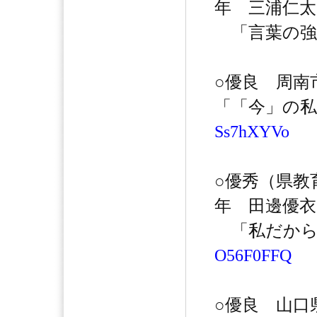
年 三浦仁太
「言葉の強
○優良 周南
「「今」の
Ss7hXYVo
○優秀（県教
年 田邊優衣
「私だから
O56F0FFQ
○優良 山口