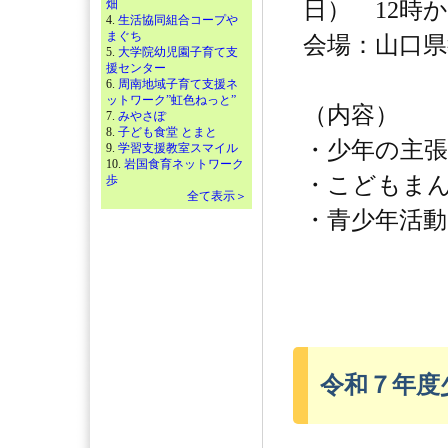
畑
日） 12時か
4.
生活協同組合コープや
まぐち
会場：山口県
5.
大学院幼児園子育て支
援センター
6.
周南地域子育て支援ネ
ットワーク”虹色ねっと”
（内容）
7.
みやさぽ
8.
子ども食堂 とまと
・少年の主
9.
学習支援教室スマイル
10.
岩国食育ネットワーク
・こどもま
歩
全て表示＞
・青少年活
令和７年度