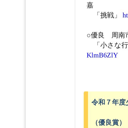
嘉
「挑戦」
h
○優良 周南
「小さな行
KlmB6ZlY
令和７年度
（優良賞）