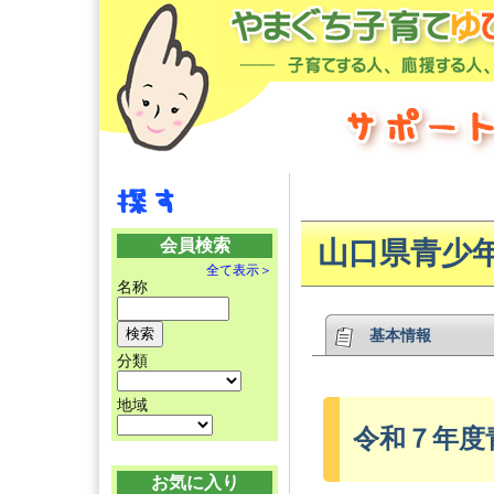
会員検索
山口県青少
全て表示＞
名称
基本情報
分類
地域
令和７年度
お気に入り