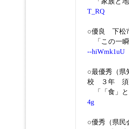
「家族と地
T_RQ
○優良 下松
「この一瞬
--hiWmk1uU
○最優秀（県
校 ３年 須
「「食」と
4g
○優秀（県民