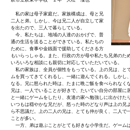
私の家は母子家庭だ。家族構成は、母と兄
二人と弟。しかし、今は兄二人が自立して家
を出たので、三人で暮らしている。
今、私たちは、地域の人達のおかげで、普
通の生活を送ることができている。私たちの
ために、食事や金銭面で援助してくださる方
もいらっしゃる。また、行政の方が母や私たち兄弟のた
いろいろな相談にも親切に対応していただいている。
私の家族は、全員が個性をもっている。上の兄は、と
ムを買ってきてくれるし、一緒に遊んでくれる。しかし
なる。兄に怒られた時は、たまに晩ご飯を食べられなく
兄は、一人でいることが好きで、たいてい自分の部屋に
と一緒にゲームをしたり、友達の家へ勉強しに出かけた
いつもは穏やかな兄だが、怒った時のどなり声は上の兄
ら不思議だ。上の二人の兄は、とても仲が良く、二人で
ことが多い。
一方、弟は遊ぶことがとても好きな小学生だ。ゲーム