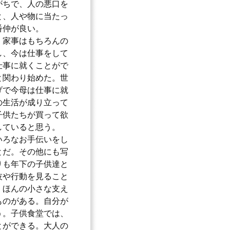
がちで、人の悪口を
と、人や物に当たっ
番仲が良い。
。家事はもちろんの
し、今は仕事をして
仕事に就くことがで
と関わり始めた。世
げで今母は仕事に就
の生活が成り立って
子供たちが買って欲
していると思う。
いろなお手伝いをし
とだ。その他にも写
りも年下の子供達と
技や行動を見ること
、ほんの小さな支え
ものがある。自分が
う。子供食堂では、
とができる。大人の