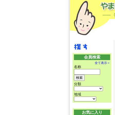
会員検索
全て表示＞
名称
分類
地域
お気に入り