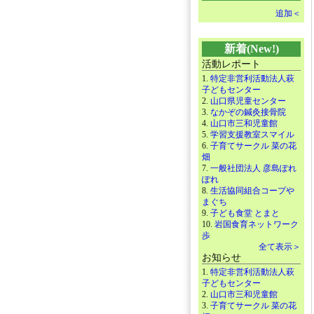
追加＜
新着(New!)
活動レポート
1.
特定非営利活動法人萩
子どもセンター
2.
山口県児童センター
3.
なかぞの鍼灸接骨院
4.
山口市三和児童館
5.
学習支援教室スマイル
6.
子育てサークル 菜の花
畑
7.
一般社団法人 彦島ぽれ
ぽれ
8.
生活協同組合コープや
まぐち
9.
子ども食堂 とまと
10.
岩国食育ネットワーク
歩
全て表示＞
お知らせ
1.
特定非営利活動法人萩
子どもセンター
2.
山口市三和児童館
3.
子育てサークル 菜の花