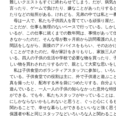
難しいクエストもすぐに終わらせてしまう。だが、病気
言ったり、ゲームで負けたり、嫌なことがあったりする
たりなどの短所がある。けれども、兄弟の中では私と一
母は一人で、私たち子供四人を育てている頑張り屋だ
ことだが、仕事も無理のないペースで行っている。しか
いるが、この仕事に就くまでの数年間は、事情があって
きなかったのだ。そんな母が数ヶ月前から訪問看護の人
間話をしながら、面接のアドバイスをもらい、そのおか
くことができたのだ。母が家計をきりもりし、家族三人
いる。四人の子供の生活や学校で必要な物を買ったり、
しい物を買わされたりするので、親として大変な思いを
私は子供食堂のボランティアスタッフに参加し、いろ
ている。子供食堂での役割は主に、外で子供達と遊ぶこ
真を撮ったり、配布する米を袋につめたりする。自分よ
遊んでいると、一人一人の子供の知らなかった意外な特
ができる。でも今、私たちスタッフがやっていることは
にしかならないかもしれないと思うと、ぐっと心にくる
関わることで、幸せな暮らしができるといいなと強く思
保護者や私と同じスタッフなどいろいろな人と関わるこ