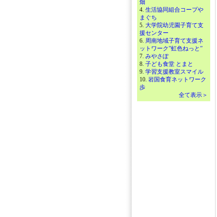
畑
4.
生活協同組合コープや
まぐち
5.
大学院幼児園子育て支
援センター
6.
周南地域子育て支援ネ
ットワーク”虹色ねっと”
7.
みやさぽ
8.
子ども食堂 とまと
9.
学習支援教室スマイル
10.
岩国食育ネットワーク
歩
全て表示＞