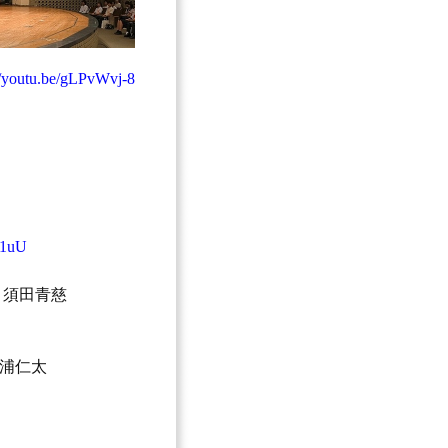
//youtu.be/gLPvWvj-8
k1uU
 須田青慈
浦仁太