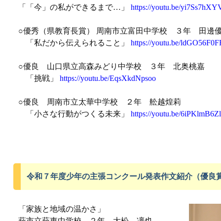
「「今」の私ができるまで…」
https://youtu.be/yi7Ss7hXY
○優秀（県教育長賞） 周南市立富田中学校 ３年 田邊
「私だから伝えられること」
https://youtu.be/ldGO56F0
○優良 山口県立高森みどり中学校 ３年 北奥桃嘉
「挑戦」
https://youtu.be/EqsXkdNpsoo
○優良 周南市立太華中学校 ２年 舩越煌莉
「小さな行動がつくる未来」
https://youtu.be/6iPKlmB6Z
令和７年度少年の主張コンクール発表作文紹介（優良
「家族と地域の温かさ」
萩市立萩東中学校 ２年 大松 凜也