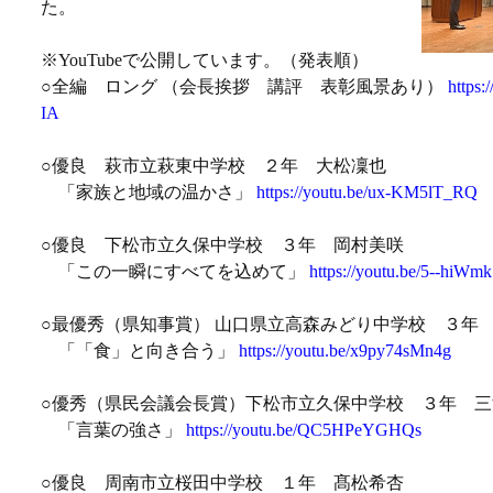
た。
※YouTubeで公開しています。（発表順）
○全編 ロング （会長挨拶 講評 表彰風景あり）
https:
IA
○優良 萩市立萩東中学校 ２年 大松凜也
「家族と地域の温かさ」
https://youtu.be/ux-KM5lT_RQ
○優良 下松市立久保中学校 ３年 岡村美咲
「この一瞬にすべてを込めて」
https://youtu.be/5--hiWm
○最優秀（県知事賞） 山口県立高森みどり中学校 ３年
「「食」と向き合う」
https://youtu.be/x9py74sMn4g
○優秀（県民会議会長賞）下松市立久保中学校 ３年 三
「言葉の強さ」
https://youtu.be/QC5HPeYGHQs
○優良 周南市立桜田中学校 １年 髙松希杏