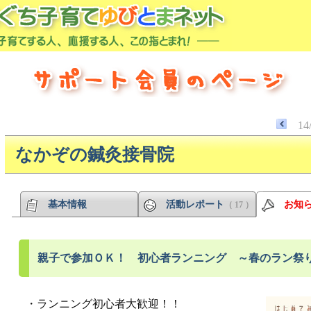
14
なかぞの鍼灸接骨院
基本情報
活動レポート
お知
（ 17 ）
親子で参加ＯＫ！ 初心者ランニング ～春のラン祭
・ランニング初心者大歓迎！！