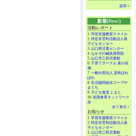
追加＜
新着(New!)
活動レポート
1.
学習支援教室スマイル
2.
特定非営利活動法人萩
子どもセンター
3.
山口県児童センター
4.
なかぞの鍼灸接骨院
5.
山口市三和児童館
6.
子育てサークル 菜の花
畑
7.
一般社団法人 彦島ぽれ
ぽれ
8.
生活協同組合コープや
まぐち
9.
子ども食堂 とまと
10.
岩国食育ネットワーク
歩
全て表示＞
お知らせ
1.
学習支援教室スマイル
2.
特定非営利活動法人萩
子どもセンター
3.
山口市三和児童館