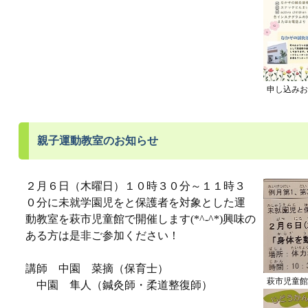
申し込みお
親子運動教室のお知らせ
２月６日（木曜日）１０時３０分～１１時３
０分に未就学園児をと保護者を対象とした運
動教室を萩市児童館で開催します(*^-^*)興味の
ある方は是非ご参加ください！
講師 中園 菜摘（保育士）
萩市児童館
中園 隼人（鍼灸師・柔道整復師）