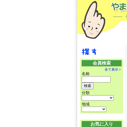
会員検索
全て表示＞
名称
分類
地域
お気に入り