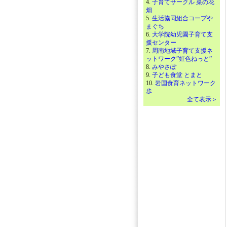
4.
子育てサークル 菜の花
畑
5.
生活協同組合コープや
まぐち
6.
大学院幼児園子育て支
援センター
7.
周南地域子育て支援ネ
ットワーク”虹色ねっと”
8.
みやさぽ
9.
子ども食堂 とまと
10.
岩国食育ネットワーク
歩
全て表示＞