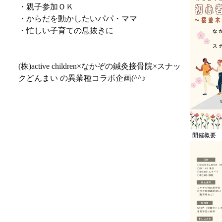
・親子参加ＯＫ
・からだを動かしたいパパ・ママ
・忙しい子育ての息抜きに
(株)active children×なかぞの鍼灸接骨院×スナッ
クどんまい の異業種コラボ企画(^^♪
開催概要