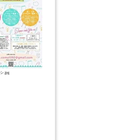
.jpg
。