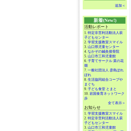
追加＜
新着(New!)
活動レポート
1.
特定非営利活動法人萩
子どもセンター
2.
学習支援教室スマイル
3.
山口県児童センター
4.
なかぞの鍼灸接骨院
5.
山口市三和児童館
6.
子育てサークル 菜の花
畑
7.
一般社団法人 彦島ぽれ
ぽれ
8.
生活協同組合コープや
まぐち
9.
子ども食堂 とまと
10.
岩国食育ネットワーク
歩
全て表示＞
お知らせ
1.
学習支援教室スマイル
2.
特定非営利活動法人萩
子どもセンター
3.
山口市三和児童館