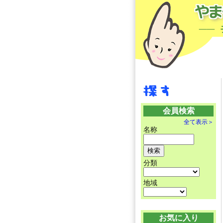
会員検索
全て表示＞
名称
分類
地域
お気に入り