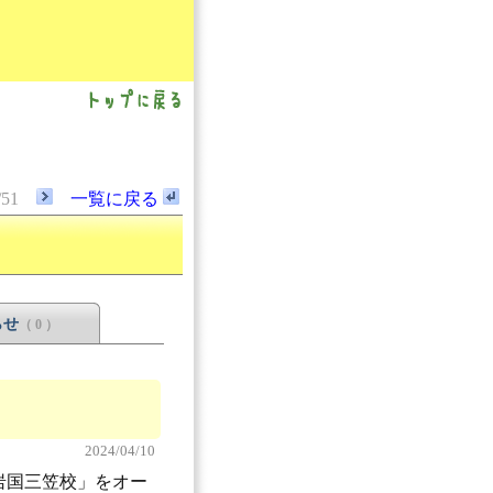
/51
一覧に戻る
らせ
（ 0 ）
2024/04/10
mü岩国三笠校」をオー