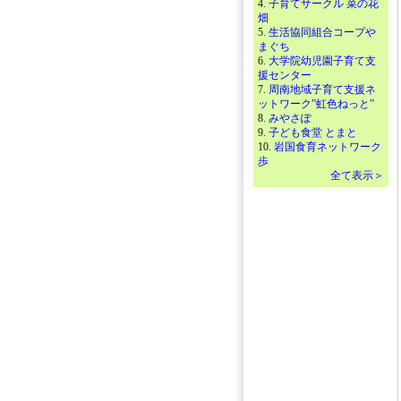
4.
子育てサークル 菜の花
畑
5.
生活協同組合コープや
まぐち
6.
大学院幼児園子育て支
援センター
7.
周南地域子育て支援ネ
ットワーク”虹色ねっと”
8.
みやさぽ
9.
子ども食堂 とまと
10.
岩国食育ネットワーク
歩
全て表示＞