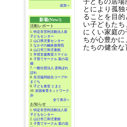
子どもの居場
追加＜
とにより孤独
ることを目的
新着(New!)
い子どもたち
活動レポート
にくい家庭の
1.
特定非営利活動法人萩
子どもセンター
ちが心豊かに
2.
山口県児童センター
3.
なかぞの鍼灸接骨院
たちの健全な
4.
山口市三和児童館
5.
学習支援教室スマイル
6.
子育てサークル 菜の花
畑
7.
一般社団法人 彦島ぽれ
ぽれ
8.
生活協同組合コープや
まぐち
9.
子ども食堂 とまと
10.
岩国食育ネットワーク
歩
全て表示＞
お知らせ
1.
特定非営利活動法人萩
子どもセンター
2.
山口市三和児童館
3.
子育てサークル 菜の花