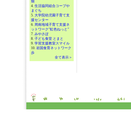
畑
4.
生活協同組合コープや
まぐち
5.
大学院幼児園子育て支
援センター
6.
周南地域子育て支援ネ
ットワーク”虹色ねっと”
7.
みやさぽ
8.
子ども食堂 とまと
9.
学習支援教室スマイル
10.
岩国食育ネットワーク
歩
全て表示＞