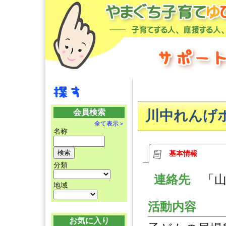
会員検索
川中れんげ
全て表示＞
名称
基本情報
分類
連絡先
「
地域
活動内容
お気に入り