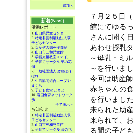
追加＜
７月２５日（
新着(New!)
館にてゆる
活動レポート
1.
山口県児童センター
さんに聞く
2.
特定非営利活動法人萩
子どもセンター
あわせ授乳
3.
なかぞの鍼灸接骨院
4.
山口市三和児童館
～母乳・ミ
5.
学習支援教室スマイル
6.
子育てサークル 菜の花
畑
～を行いま
7.
一般社団法人 彦島ぽれ
ぽれ
今回は助産
8.
生活協同組合コープや
まぐち
赤ちゃんの
9.
子ども食堂 とまと
10.
岩国食育ネットワーク
を行いまし
歩
全て表示＞
来られた助
お知らせ
1.
特定非営利活動法人萩
来られて、
子どもセンター
2.
山口市三和児童館
る間の子ど
3.
子育てサークル 菜の花