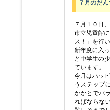
７月のだん
７月１０日、
市立児童館
ス！」を行
新年度に入
と中学生の
ています。
今月はハッ
うステップ
かかとでバ
ればならな