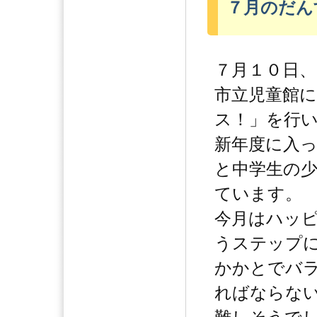
７月のだん
７月１０日、
市立児童館
ス！」を行
新年度に入
と中学生の
ています。
今月はハッ
うステップ
かかとでバ
ればならな