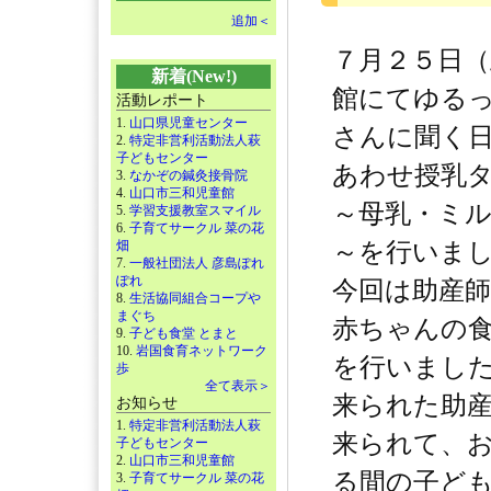
追加＜
７月２５日（
新着(New!)
館にてゆる
活動レポート
1.
山口県児童センター
さんに聞く
2.
特定非営利活動法人萩
子どもセンター
あわせ授乳
3.
なかぞの鍼灸接骨院
4.
山口市三和児童館
～母乳・ミ
5.
学習支援教室スマイル
6.
子育てサークル 菜の花
畑
～を行いま
7.
一般社団法人 彦島ぽれ
ぽれ
今回は助産
8.
生活協同組合コープや
まぐち
赤ちゃんの
9.
子ども食堂 とまと
10.
岩国食育ネットワーク
を行いまし
歩
全て表示＞
来られた助
お知らせ
1.
特定非営利活動法人萩
来られて、
子どもセンター
2.
山口市三和児童館
る間の子ど
3.
子育てサークル 菜の花