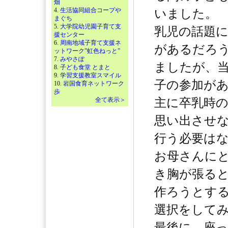
畑
4.
生活協同組合コープや
いました。
まぐち
5.
大学院幼児園子育て支
乳児の話題
援センター
6.
周南地域子育て支援ネ
があるだろ
ットワーク”虹色ねっと”
7.
みやさぽ
ましたが、
8.
子ども食堂 とまと
9.
学習支援教室スマイル
子の参加が
10.
岩国食育ネットワーク
歩
全て表示＞
主に卒乳時
思い出させ
行う必要は
お母さんに
き胸が張る
作ろうとす
選択をして
最後に、座