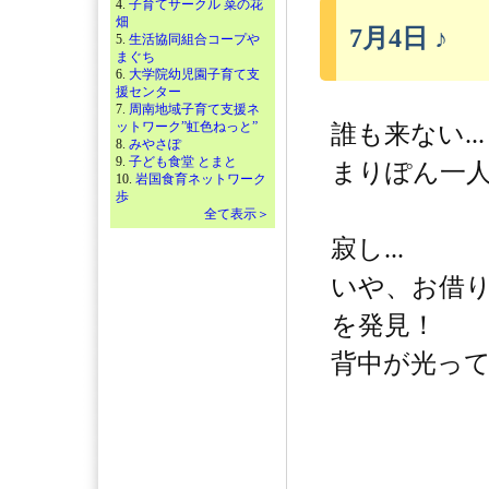
4.
子育てサークル 菜の花
畑
7月4日 ♪
5.
生活協同組合コープや
まぐち
6.
大学院幼児園子育て支
援センター
7.
周南地域子育て支援ネ
ットワーク”虹色ねっと”
誰も来ない...
8.
みやさぽ
9.
子ども食堂 とまと
まりぽん一人
10.
岩国食育ネットワーク
歩
全て表示＞
寂し...
いや、お借
を発見！
背中が光ってい