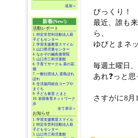
追加＜
びっくり！
最近、誰も
新着(New!)
活動レポート
ら、
1.
特定非営利活動法人萩
子どもセンター
ゆびとまネ
2.
学習支援教室スマイル
3.
山口県児童センター
4.
なかぞの鍼灸接骨院
5.
山口市三和児童館
毎週土曜日
6.
子育てサークル 菜の花
畑
7.
一般社団法人 彦島ぽれ
あれ❓っと思
ぽれ
8.
生活協同組合コープや
まぐち
9.
子ども食堂 とまと
さすがに8月
10.
岩国食育ネットワーク
歩
全て表示＞
お知らせ
1.
学習支援教室スマイル
2.
特定非営利活動法人萩
子どもセンター
3.
山口市三和児童館