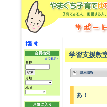
会員検索
学習支援教
全て表示＞
名称
基本情報
分類
地域
あ！
お気に入り