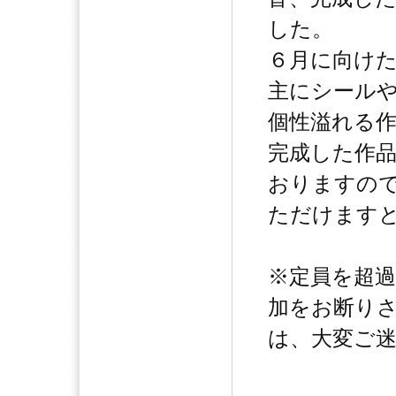
した。
６月に向け
主にシール
個性溢れる
完成した作
おりますの
ただけます
※定員を超
加をお断り
は、大変ご