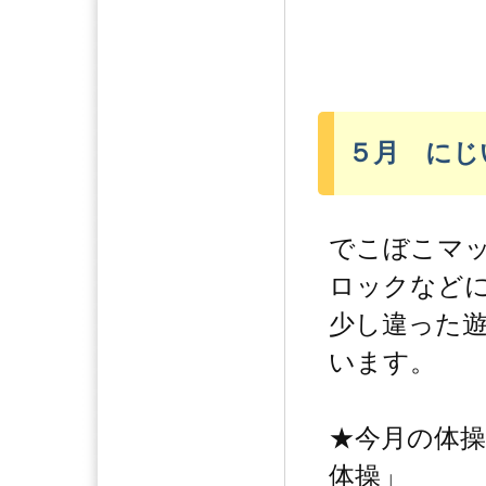
５月 にじ
でこぼこマ
ロックなど
少し違った
います。
★今月の体
体操」