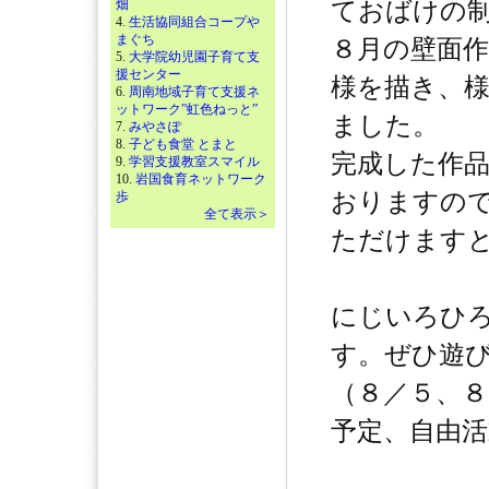
畑
ておばけの
4.
生活協同組合コープや
まぐち
８月の壁面
5.
大学院幼児園子育て支
援センター
様を描き、
6.
周南地域子育て支援ネ
ットワーク”虹色ねっと”
ました。
7.
みやさぽ
8.
子ども食堂 とまと
完成した作
9.
学習支援教室スマイル
10.
岩国食育ネットワーク
おりますの
歩
全て表示＞
ただけます
にじいろひ
す。ぜひ遊
（８／５、８
予定、自由