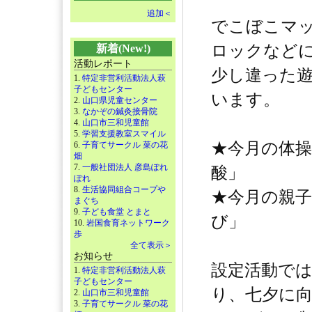
追加＜
でこぼこマ
ロックなど
新着(New!)
活動レポート
少し違った
1.
特定非営利活動法人萩
子どもセンター
います。
2.
山口県児童センター
3.
なかぞの鍼灸接骨院
4.
山口市三和児童館
5.
学習支援教室スマイル
★今月の体
6.
子育てサークル 菜の花
畑
7.
一般社団法人 彦島ぽれ
酸」
ぽれ
8.
生活協同組合コープや
★今月の親
まぐち
9.
子ども食堂 とまと
び」
10.
岩国食育ネットワーク
歩
全て表示＞
お知らせ
設定活動で
1.
特定非営利活動法人萩
子どもセンター
り、七夕に
2.
山口市三和児童館
3.
子育てサークル 菜の花