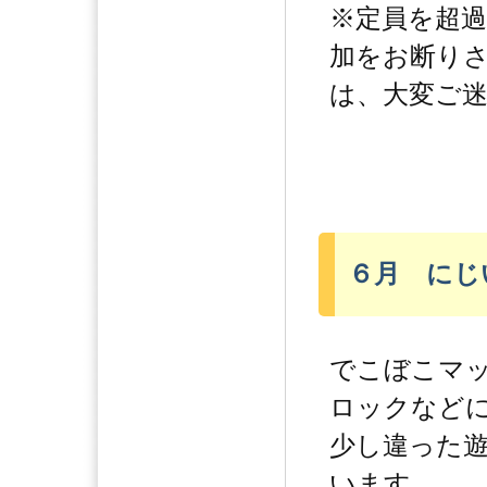
※定員を超
加をお断り
は、大変ご
６月 にじ
でこぼこマ
ロックなど
少し違った
います。