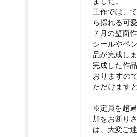
ました。
工作では、
ら揺れる可
７月の壁面
シールやペ
品が完成し
完成した作
おりますの
ただけます
※定員を超
加をお断り
は、大変ご