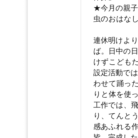
★今月の親
虫のおはな
連休明けよ
ば。日中の
けずこども
設定活動で
わせて踊っ
りと体を使
工作では、
り、てんと
感あふれる
皆、完成し