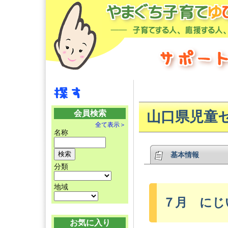
会員検索
山口県児童
全て表示＞
名称
基本情報
分類
地域
７月 にじ
お気に入り