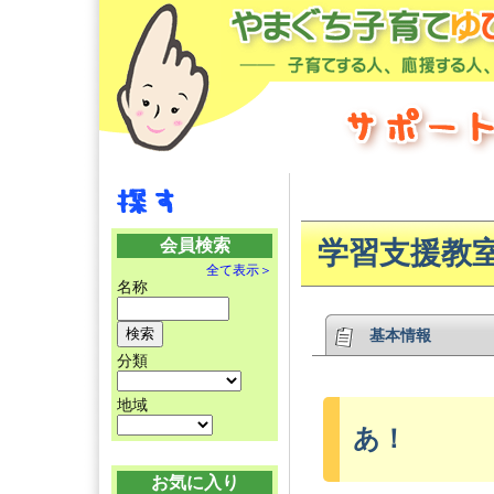
会員検索
学習支援教
全て表示＞
名称
基本情報
分類
地域
あ！
お気に入り