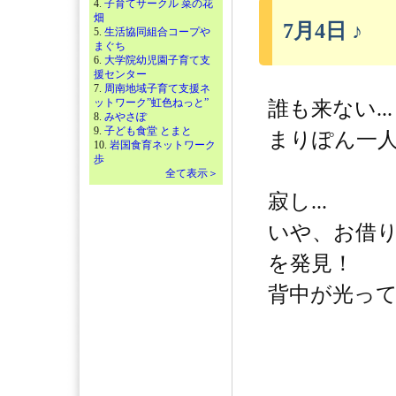
4.
子育てサークル 菜の花
畑
7月4日 ♪
5.
生活協同組合コープや
まぐち
6.
大学院幼児園子育て支
援センター
7.
周南地域子育て支援ネ
ットワーク”虹色ねっと”
誰も来ない...
8.
みやさぽ
9.
子ども食堂 とまと
まりぽん一人
10.
岩国食育ネットワーク
歩
全て表示＞
寂し...
いや、お借
を発見！
背中が光ってい