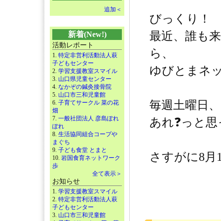
追加＜
びっくり！
最近、誰も
新着(New!)
活動レポート
ら、
1.
特定非営利活動法人萩
子どもセンター
ゆびとまネ
2.
学習支援教室スマイル
3.
山口県児童センター
4.
なかぞの鍼灸接骨院
5.
山口市三和児童館
毎週土曜日
6.
子育てサークル 菜の花
畑
7.
一般社団法人 彦島ぽれ
あれ❓っと思
ぽれ
8.
生活協同組合コープや
まぐち
9.
子ども食堂 とまと
さすがに8月
10.
岩国食育ネットワーク
歩
全て表示＞
お知らせ
1.
学習支援教室スマイル
2.
特定非営利活動法人萩
子どもセンター
3.
山口市三和児童館