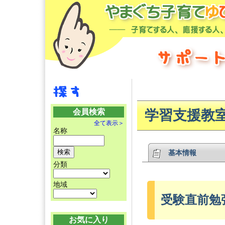
会員検索
学習支援教
全て表示＞
名称
基本情報
分類
地域
受験直前勉
お気に入り