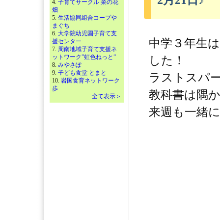
2月21日♪
4.
子育てサークル 菜の花
畑
5.
生活協同組合コープや
まぐち
6.
大学院幼児園子育て支
中学３年生
援センター
7.
周南地域子育て支援ネ
ットワーク”虹色ねっと”
した！
8.
みやさぽ
9.
子ども食堂 とまと
ラストスパー
10.
岩国食育ネットワーク
歩
教科書は隅
全て表示＞
来週も一緒に