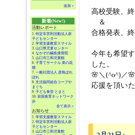
追加＜
高校受験、終
＆
新着(New!)
活動レポート
合格発表、終
1.
特定非営利活動法人萩
子どもセンター
2.
学習支援教室スマイル
3.
山口県児童センター
今年も希望
4.
なかぞの鍼灸接骨院
5.
山口市三和児童館
した。
6.
子育てサークル 菜の花
畑
7.
一般社団法人 彦島ぽれ
🌸＼(^o^)／
ぽれ
8.
生活協同組合コープや
応援を頂いた
まぐち
9.
子ども食堂 とまと
10.
岩国食育ネットワーク
歩
全て表示＞
お知らせ
1.
学習支援教室スマイル
2.
特定非営利活動法人萩
子どもセンター
3.
山口市三和児童館