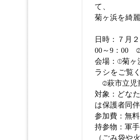
て、
菊ヶ浜を綺
日時：７月２
00～9：00
会場：
菊ヶ
ラシをご覧
萩市立児
対象：どな
は保護者同伴
参加費：無料
持参物：軍
（ごみ袋や