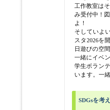
工作教室は
み受付中！
よ！
そしていよ
スタ2026
日遊びの空
一緒にイベ
学生ボラン
います。一
SDGsを