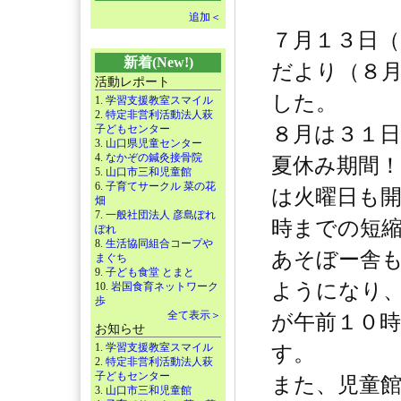
追加＜
７月１３日
新着(New!)
だより（８
活動レポート
した。
1.
学習支援教室スマイル
2.
特定非営利活動法人萩
子どもセンター
８月は３１
3.
山口県児童センター
4.
なかぞの鍼灸接骨院
夏休み期間！
5.
山口市三和児童館
6.
子育てサークル 菜の花
は火曜日も
畑
7.
一般社団法人 彦島ぽれ
時までの短
ぽれ
8.
生活協同組合コープや
あそぼー舎
まぐち
9.
子ども食堂 とまと
ようになり
10.
岩国食育ネットワーク
歩
全て表示＞
が午前１０
お知らせ
1.
学習支援教室スマイル
す。
2.
特定非営利活動法人萩
子どもセンター
また、児童
3.
山口市三和児童館