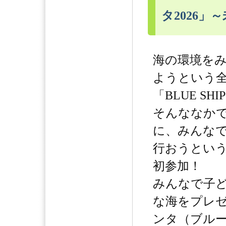
タ2026
海の環境を
ようという
「BLUE SHI
そんななか
に、みんな
行おうとい
初参加！
みんなで子
な海をプレ
ンタ（ブル