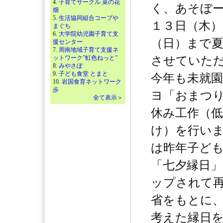
4.
子育てサークル 菜の花
く、あそぼ
畑
5.
生活協同組合コープや
１３日（木
まぐち
6.
大学院幼児園子育て支
（日）まで
援センター
7.
周南地域子育て支援ネ
ットワーク”虹色ねっと”
させていた
8.
みやさぽ
9.
子ども食堂 とまと
今年も未就
10.
岩国食育ネットワーク
歩
ヨ「おまつ
全て表示＞
休み工作（低
け）を行い
は昨年子ど
「七夕縁日
ップされて
省をもとに
考えた縁日を