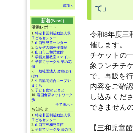
追加＜
て」
新着(New!)
活動レポート
令和8年度三
1.
特定非営利活動法人萩
子どもセンター
2.
山口県児童センター
催します。
3.
なかぞの鍼灸接骨院
4.
山口市三和児童館
チケットの
5.
学習支援教室スマイル
6.
子育てサークル 菜の花
象ランチチケ
畑
7.
一般社団法人 彦島ぽれ
で、再販を
ぽれ
8.
生活協同組合コープや
内容をご確
まぐち
9.
子ども食堂 とまと
10.
岩国食育ネットワーク
し込みくだ
歩
全て表示＞
できません
お知らせ
1.
特定非営利活動法人萩
子どもセンター
2.
山口市三和児童館
【三和児童
3.
子育てサークル 菜の花