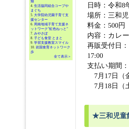
畑
日時：令和8年8
4.
生活協同組合コープや
まぐち
場所：三和児
5.
大学院幼児園子育て支
援センター
料金：500円
6.
周南地域子育て支援ネ
ットワーク”虹色ねっと”
7.
みやさぽ
内容：カレ
8.
子ども食堂 とまと
9.
学習支援教室スマイル
再販受付日：【
10.
岩国食育ネットワーク
歩
17:00
全て表示＞
支払い期間：
7月17日（金）
7月18日（土）
★三和児童