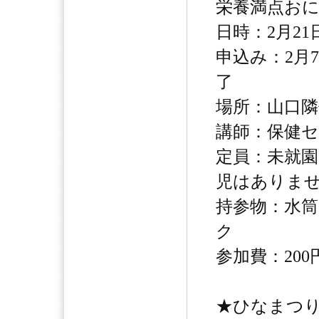
栄養満点お
日時：2月21日
申込み：2月
了
場所：山口隣
講師：保健セ
定員：未就園
児はありま
持参物：水
ク
参加費：20
★ひなまつり