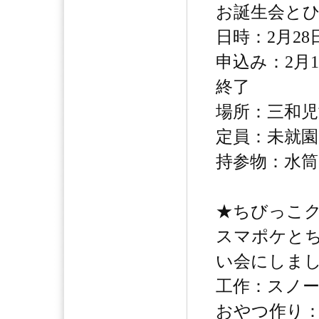
お誕生会と
日時：2月28日
申込み：2月
終了
場所：三和児
定員：未就園
持参物：水筒
★ちびっこ
スマポケと
い会にしま
工作：スノ
おやつ作り