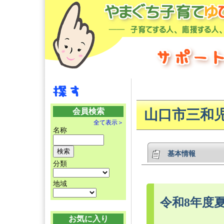
会員検索
山口市三和
全て表示＞
名称
基本情報
分類
地域
令和8年度
お気に入り