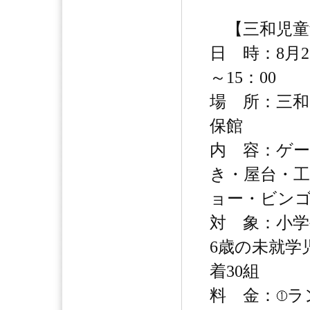
【三和児童
日 時：8月2
～15：00
場 所：三和
保館
内 容：ゲ
き・屋台・
ョー・ビン
対 象：小学
6歳の未就学
着30組
料 金：
ラ