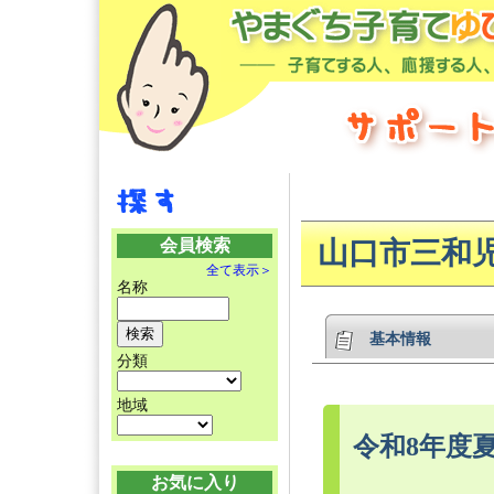
会員検索
山口市三和
全て表示＞
名称
基本情報
分類
地域
令和8年度
お気に入り