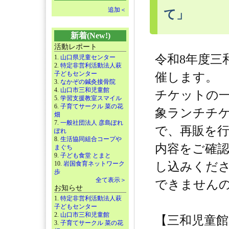
追加＜
て」
新着(New!)
活動レポート
令和8年度三
1.
山口県児童センター
2.
特定非営利活動法人萩
子どもセンター
催します。
3.
なかぞの鍼灸接骨院
4.
山口市三和児童館
チケットの
5.
学習支援教室スマイル
6.
子育てサークル 菜の花
象ランチチケ
畑
7.
一般社団法人 彦島ぽれ
で、再販を
ぽれ
8.
生活協同組合コープや
内容をご確
まぐち
9.
子ども食堂 とまと
10.
岩国食育ネットワーク
し込みくだ
歩
全て表示＞
できません
お知らせ
1.
特定非営利活動法人萩
子どもセンター
2.
山口市三和児童館
【三和児童
3.
子育てサークル 菜の花