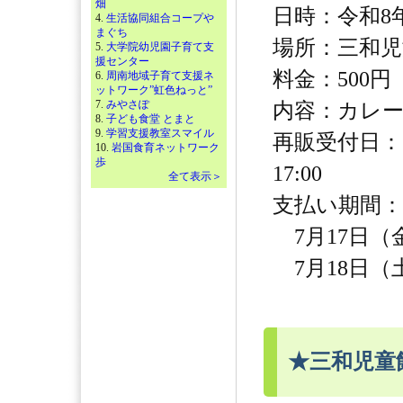
畑
日時：令和8年8
4.
生活協同組合コープや
まぐち
場所：三和児
5.
大学院幼児園子育て支
援センター
料金：500円
6.
周南地域子育て支援ネ
ットワーク”虹色ねっと”
7.
みやさぽ
内容：カレ
8.
子ども食堂 とまと
9.
学習支援教室スマイル
再販受付日：【
10.
岩国食育ネットワーク
歩
17:00
全て表示＞
支払い期間：
7月17日（金）
7月18日（土）
★三和児童