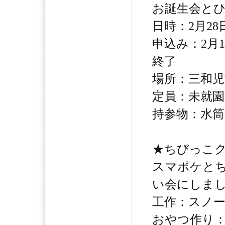
お誕生会と
日時：2月28日
申込み：2月
終了
場所：三和児
定員：未就園
持参物：水筒
★ちびっこ
スマポケと
い会にしま
工作：スノ
おやつ作り