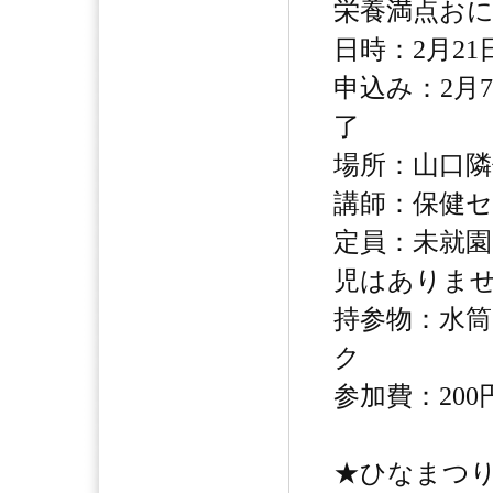
栄養満点お
日時：2月21日
申込み：2月
了
場所：山口隣
講師：保健セ
定員：未就園
児はありま
持参物：水
ク
参加費：20
★ひなまつり