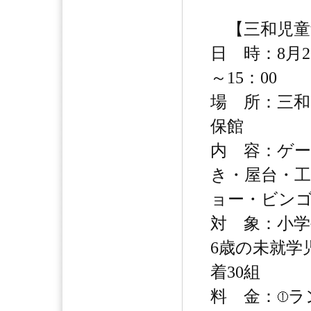
【三和児童
日 時：8月2
～15：00
場 所：三和
保館
内 容：ゲ
き・屋台・
ョー・ビン
対 象：小学
6歳の未就学
着30組
料 金：
ラ