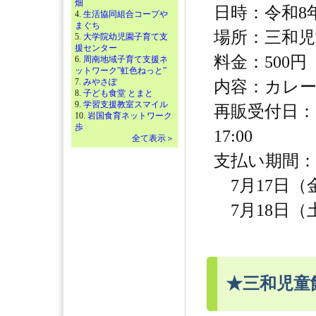
畑
日時：令和8年8
4.
生活協同組合コープや
まぐち
場所：三和児
5.
大学院幼児園子育て支
援センター
料金：500円
6.
周南地域子育て支援ネ
ットワーク”虹色ねっと”
7.
みやさぽ
内容：カレ
8.
子ども食堂 とまと
9.
学習支援教室スマイル
再販受付日：【
10.
岩国食育ネットワーク
歩
17:00
全て表示＞
支払い期間：
7月17日（金）
7月18日（土）
★三和児童