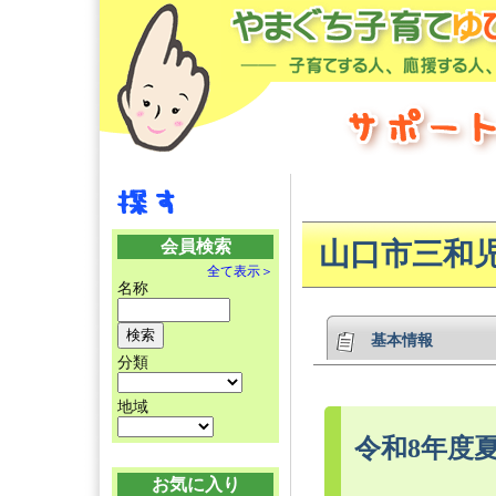
会員検索
山口市三和
全て表示＞
名称
基本情報
分類
地域
令和8年度
お気に入り