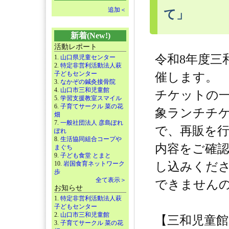
追加＜
て」
新着(New!)
活動レポート
令和8年度三
1.
山口県児童センター
2.
特定非営利活動法人萩
子どもセンター
催します。
3.
なかぞの鍼灸接骨院
4.
山口市三和児童館
チケットの
5.
学習支援教室スマイル
6.
子育てサークル 菜の花
象ランチチケ
畑
7.
一般社団法人 彦島ぽれ
で、再販を
ぽれ
8.
生活協同組合コープや
内容をご確
まぐち
9.
子ども食堂 とまと
10.
岩国食育ネットワーク
し込みくだ
歩
全て表示＞
できません
お知らせ
1.
特定非営利活動法人萩
子どもセンター
2.
山口市三和児童館
【三和児童
3.
子育てサークル 菜の花