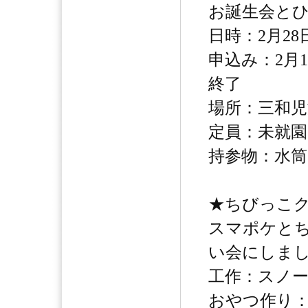
お誕生会と
日時：2月28日
申込み：2月
終了
場所：三和児
定員：未就園
持参物：水筒
★ちびっこ
スマポケと
い会にしま
工作：スノ
おやつ作り