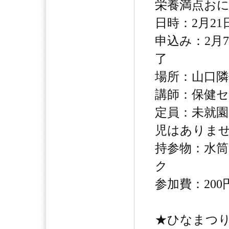
栄養満点お
日時：2月21日
申込み：2月
了
場所：山口隣
講師：保健セ
定員：未就園
児はありま
持参物：水
ク
参加費：20
★ひなまつり