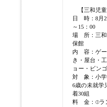
【三和児童
日 時：8月2
～15：00
場 所：三和
保館
内 容：ゲ
き・屋台・
ョー・ビン
対 象：小学
6歳の未就学
着30組
料 金：
ラ