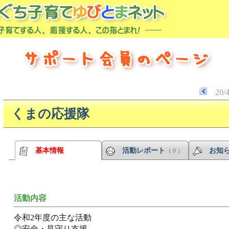
20/
くまの応援隊
基本情報
活動レポート
お知
（ 0 ）
活動内容
令和2年度の主な活動
◎安全・見守り支援