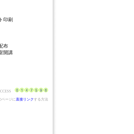
ト印刷
配布
室開講
ACCESS
のページに
直接リンク
する方法