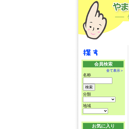
会員検索
全て表示＞
名称
分類
地域
お気に入り