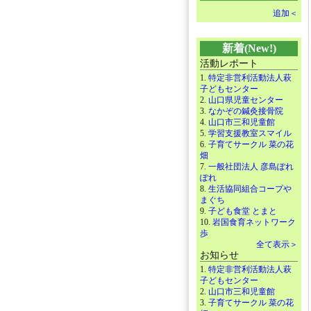
追加＜
新着(New!)
活動レポート
1.
特定非営利活動法人萩
子どもセンター
2.
山口県児童センター
3.
なかぞの鍼灸接骨院
4.
山口市三和児童館
5.
学習支援教室スマイル
6.
子育てサークル 菜の花
畑
7.
一般社団法人 彦島ぽれ
ぽれ
8.
生活協同組合コープや
まぐち
9.
子ども食堂 とまと
10.
岩国食育ネットワーク
歩
全て表示＞
お知らせ
1.
特定非営利活動法人萩
子どもセンター
2.
山口市三和児童館
3.
子育てサークル 菜の花