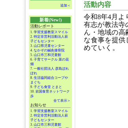
活動内容
追加＜
令和8年4月
新着(New!)
有志が教法寺
活動レポート
ん・地域の高
1.
学習支援教室スマイル
2.
特定非営利活動法人萩
な食事を提供
子どもセンター
3.
山口県児童センター
めていく。
4.
なかぞの鍼灸接骨院
5.
山口市三和児童館
6.
子育てサークル 菜の花
畑
7.
一般社団法人 彦島ぽれ
ぽれ
8.
生活協同組合コープや
まぐち
9.
子ども食堂 とまと
10.
岩国食育ネットワーク
歩
全て表示＞
お知らせ
1.
学習支援教室スマイル
2.
特定非営利活動法人萩
子どもセンター
3.
山口市三和児童館