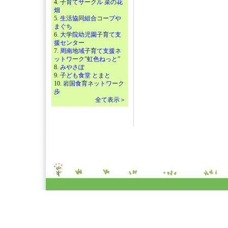
4.
子育てサークル 菜の花
畑
5.
生活協同組合コープや
まぐち
6.
大学院幼児園子育て支
援センター
7.
周南地域子育て支援ネ
ットワーク”虹色ねっと”
8.
みやさぽ
9.
子ども食堂 とまと
10.
岩国食育ネットワーク
歩
全て表示＞